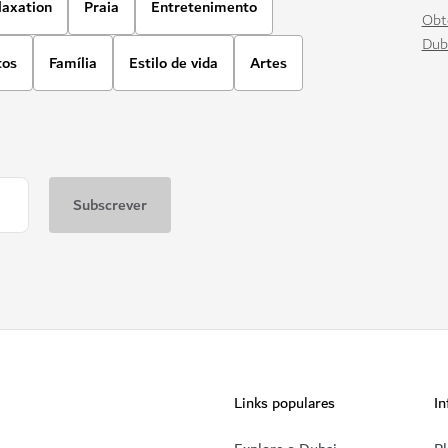
laxation
Praia
Entretenimento
Obt
Dub
tos
Família
Estilo de vida
Artes
Links populares
In