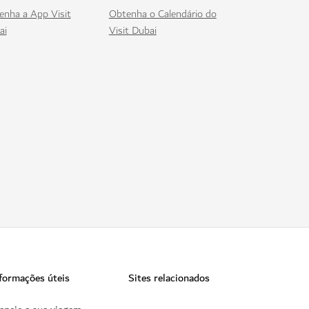
enha a App Visit
Obtenha o Calendário do
ai
Visit Dubai
formações úteis
Sites relacionados