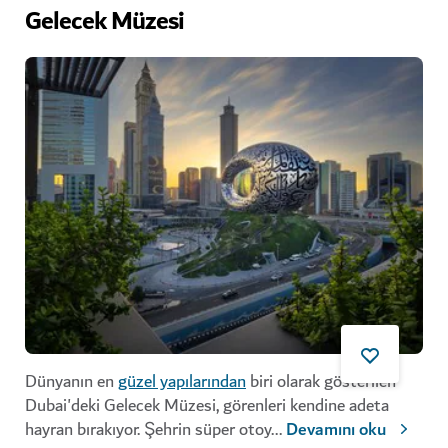
Gelecek Müzesi
Dünyanın en
güzel yapılarından
biri olarak gösterilen
Dubai'deki Gelecek Müzesi, görenleri kendine adeta
hayran bırakıyor. Şehrin süper otoy
...
Devamını oku