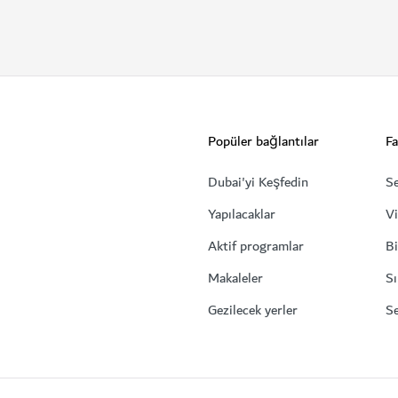
Popüler bağlantılar
Fa
Dubai'yi Keşfedin
Se
Yapılacaklar
Vi
Aktif programlar
Bi
Makaleler
Sı
Gezilecek yerler
Se