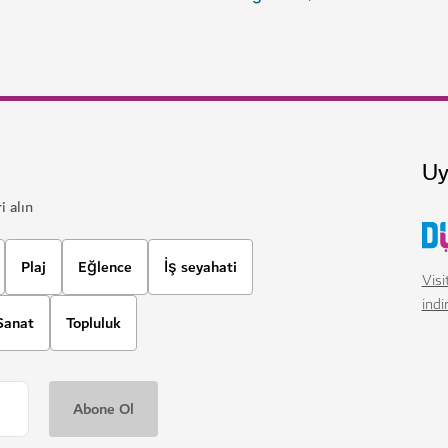
Uy
i alın
Plaj
Eğlence
İş seyahati
Visi
indi
Sanat
Topluluk