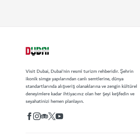
Visit Dubai, Dubai’nin resmî turizm rehberidir. Şehrin
ikonik simge yapılarından canlı semtlerine, dünya
standartlarında alışveriş olanaklarına ve zengin kültürel
deneyimlere kadar ihtiyacınız olan her şeyi keşfedin ve
seyahatinizi hemen planlayın.