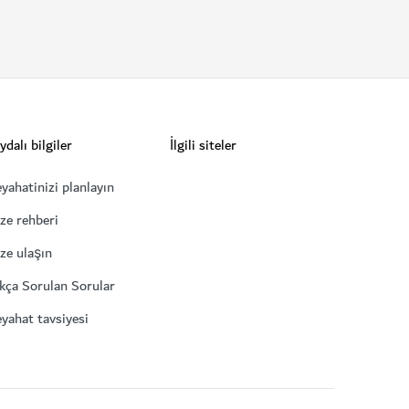
ydalı bilgiler
İlgili siteler
yahatinizi planlayın
ze rehberi
ze ulaşın
kça Sorulan Sorular
yahat tavsiyesi