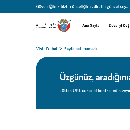
Güvenliğiniz bizim önceliğimizdir.
En güncel seyah
Ana Sayfa
Dubai'yi Keş
Visit Dubai
Sayfa bulunamadı
Üzgünüz, aradığını
Lütfen URL adresini kontrol edin veya