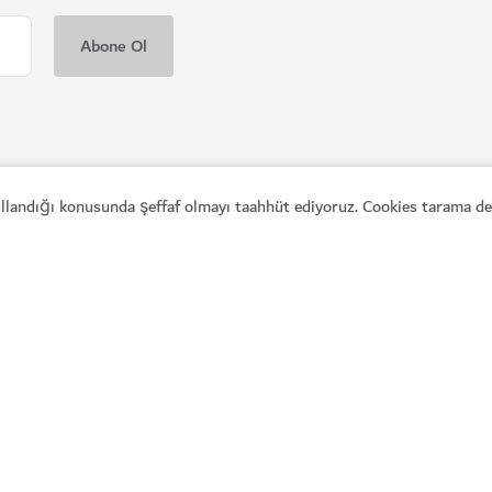
kullandığı konusunda şeffaf olmayı taahhüt ediyoruz. Cookies tarama den
Popüler bağlantılar
Fa
Dubai'yi Keşfedin
Se
Yapılacaklar
Vi
Aktif programlar
Bi
Makaleler
Sı
Gezilecek yerler
Se