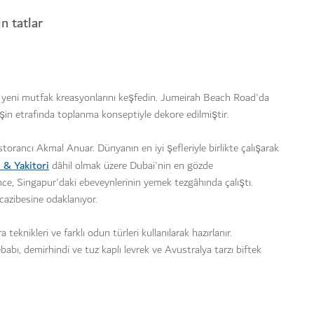
n tatlar
yeni mutfak kreasyonlarını keşfedin. Jumeirah Beach Road'da
şin etrafında toplanma konseptiyle dekore edilmiştir.
torancı Akmal Anuar. Dünyanın en iyi şefleriyle birlikte çalışarak
 & Yakitori
dâhil olmak üzere Dubai'nin en gözde
e, Singapur'daki ebeveynlerinin yemek tezgâhında çalıştı.
cazibesine odaklanıyor.
a teknikleri ve farklı odun türleri kullanılarak hazırlanır.
bı, demirhindi ve tuz kaplı levrek ve Avustralya tarzı biftek