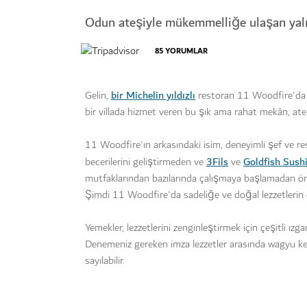
Odun ateşiyle mükemmelliğe ulaşan yalı
85
YORUMLAR
bir Michelin yıldızlı
Gelin,
restoran 11 Woodfire'da 
bir villada hizmet veren bu şık ama rahat mekân, ate
11 Woodfire'ın arkasındaki isim, deneyimli şef ve res
3Fils
Goldfish Sushi
becerilerini geliştirmeden ve
ve
mutfaklarından bazılarında çalışmaya başlamadan önc
Şimdi 11 Woodfire'da sadeliğe ve doğal lezzetlerin 
Yemekler, lezzetlerini zenginleştirmek için çeşitli ızgar
Denemeniz gereken imza lezzetler arasında wagyu keba
sayılabilir.