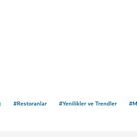
k
#
Restoranlar
#
Yenilikler ve Trendler
#
M