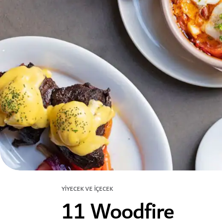
YIYECEK VE İÇECEK
11 Woodfire