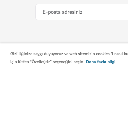
Gizliliğinize saygı duyuyoruz ve web sitemizin cookies 'i nasıl 
için lütfen “Özelleştir” seçeneğini seçin
Daha fazla bilgi
.
Visit Dubai, Dubai’nin resmî turizm rehberidir. Şehrin
ikonik simge yapılarından canlı semtlerine, dünya
standartlarında alışveriş olanaklarına ve zengin kültürel
deneyimlere kadar ihtiyacınız olan her şeyi keşfedin ve
seyahatinizi hemen planlayın.