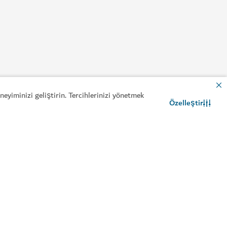
eyiminizi geliştirin. Tercihlerinizi yönetmek
Özelleştir
İletişim
WhatsApp sohbeti
ydalı bilgiler
İlgili siteler
yahatinizi planlayın
ze rehberi
ze ulaşın
kça Sorulan Sorular
yahat tavsiyesi