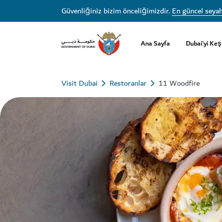
Güvenliğiniz bizim önceliğimizdir.
En güncel seyah
Ana Sayfa
Dubai'yi Keş
Visit Dubai
Restoranlar
11 Woodfire