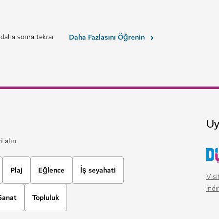
 daha sonra tekrar
Daha Fazlasını Öğrenin
Uy
i alın
Plaj
Eğlence
İş seyahati
Visi
indi
Sanat
Topluluk