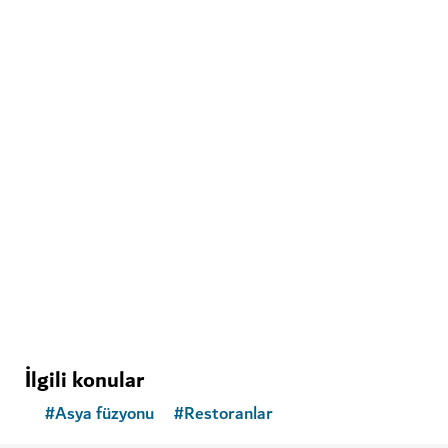
GÖRÜLECEK VE GEZILECEK YERLER
Ski Dubai
Dubai’de karın tadını çıkarın ve kayak yapın
11,109
YORUMLAR
İlgili konular
#
Asya füzyonu
#
Restoranlar