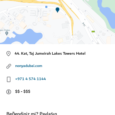
44. Kat, Taj Jumeirah Lakes Towers Hotel
nonyadubai.com
+971 4 574 1144
$$ - $$$
Beğendiniz mi? Paylaşın