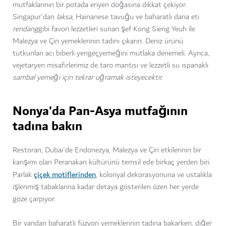
mutfaklarının bir potada eriyen doğasına dikkat çekiyor.
Singapur'dan
laksa
, Hainanese tavuğu ve baharatlı dana eti
rendang
gibi favori lezzetleri sunan şef Kong Sieng Yeuh ile
Malezya ve Çin yemeklerinin tadını çıkarın. Deniz ürünü
tutkunları acı biberli yengeçyemeğini mutlaka denemeli. Ayrıca,
vejetaryen misafirlerimiz de taro mantısı ve lezzetli su ıspanaklı
sambal yemeği için tekrar uğramak isteyecektir.
Nonya'da Pan-Asya mutfağının
tadına bakın
Restoran, Dubai'de Endonezya, Malezya ve Çin etkilerinin bir
karışımı olan Peranakan kültürünü temsil ede birkaç yerden biri.
çiçek motiflerinden
Parlak
, kolonyal dekorasyonuna ve ustalıkla
işlenmiş tabaklarına kadar detaya gösterilen özen her yerde
göze çarpıyor.
Bir yandan baharatlı füzyon yemeklerinin tadına bakarken, diğer