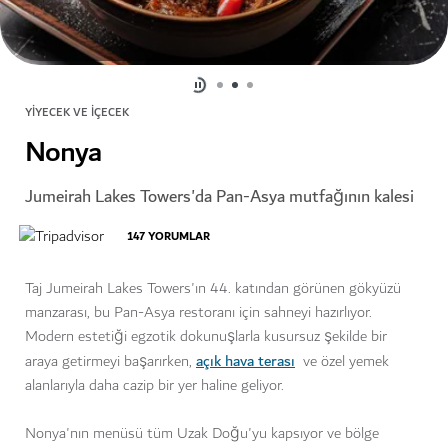
YIYECEK VE İÇECEK
Nonya
Jumeirah Lakes Towers'da Pan-Asya mutfağının kalesi
147
YORUMLAR
Taj Jumeirah Lakes Towers'ın 44. katından görünen gökyüzü
manzarası, bu Pan-Asya restoranı için sahneyi hazırlıyor.
Modern estetiği egzotik dokunuşlarla kusursuz şekilde bir
açık hava terası
araya getirmeyi başarırken,
ve özel yemek
alanlarıyla daha cazip bir yer haline geliyor.
Nonya'nın menüsü tüm Uzak Doğu'yu kapsıyor ve bölge