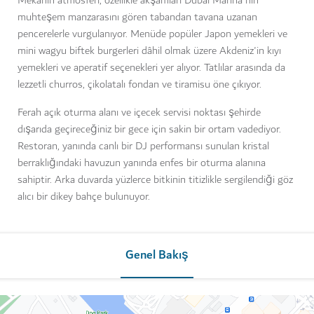
Mekânın atmosferi, özellikle akşamları Dubai Marina'nın
muhteşem manzarasını gören tabandan tavana uzanan
pencerelerle vurgulanıyor. Menüde popüler Japon yemekleri ve
mini wagyu biftek burgerleri dâhil olmak üzere Akdeniz'in kıyı
yemekleri ve aperatif seçenekleri yer alıyor. Tatlılar arasında da
lezzetli churros, çikolatalı fondan ve tiramisu öne çıkıyor.
Ferah açık oturma alanı ve içecek servisi noktası şehirde
dışarıda geçireceğiniz bir gece için sakin bir ortam vadediyor.
Restoran, yanında canlı bir DJ performansı sunulan kristal
berraklığındaki havuzun yanında enfes bir oturma alanına
sahiptir. Arka duvarda yüzlerce bitkinin titizlikle sergilendiği göz
alıcı bir dikey bahçe bulunuyor.
Genel Bakış