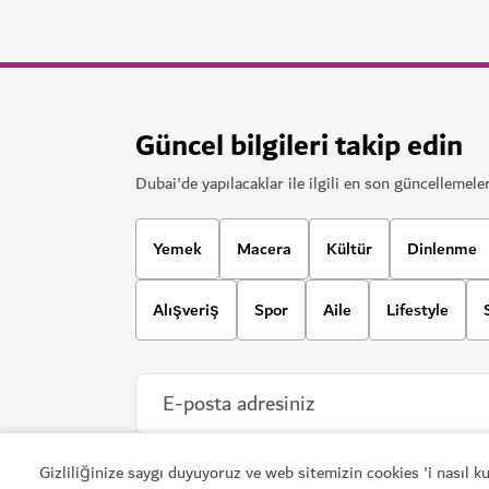
Frying Pan Adventures
Damak zevkinizi Dubai'nin daha az bilinen mutfa
1,055
YORUMLAR
İlgili konular
#
Yiyecek ve İçecek
#
Dubai Yemek F
Dubai'de Hava Durumu
Gizliliğinize saygı duyuyoruz ve web sitemizin cookies 'i nasıl 