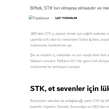
Biftek, STK'nın olmazsa olmazıdır ve mek
1,017
YORUMLAR
JBR'deki STK'yı ziyaret etmek için çeşitli nedenler 
çapında ünlü olan bu restoranın Dubai şubesi, popüler
mükemmel, hareketli bir yer.
Şık ve modern iç mekânları ve son moda New York a
fazlasını sunuyor. Mekanın DJ'i her gece tüm dünyad
mükemmel bir ambiyans sunuyor.
STK, et sevenler için lü
Restoranın adından da anlaşılacağı üzere STK'da bift
kızartılır. Arjantin, Kanada, Avustralya ve ABD'den e