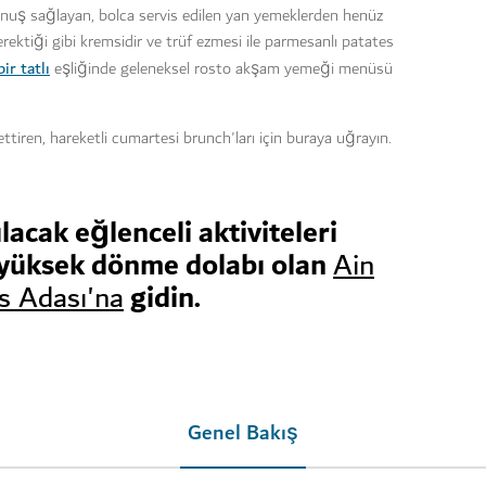
unuş sağlayan, bolca servis edilen yan yemeklerden henüz
ektiği gibi kremsidir ve trüf ezmesi ile parmesanlı patates
bir tatlı
eşliğinde geleneksel rosto akşam yemeği menüsü
ettiren, hareketli cumartesi brunch'ları için buraya uğrayın.
lacak eğlenceli aktiviteleri
 yüksek dönme dolabı olan
Ain
gidin.
s Adası'na
Genel Bakış