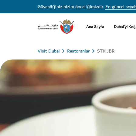
Güvenliğiniz bizim önceliğimizdir.
En güncel seyah
Ana Sayfa
Dubai'yi Keş
Visit Dubai
Restoranlar
STK JBR