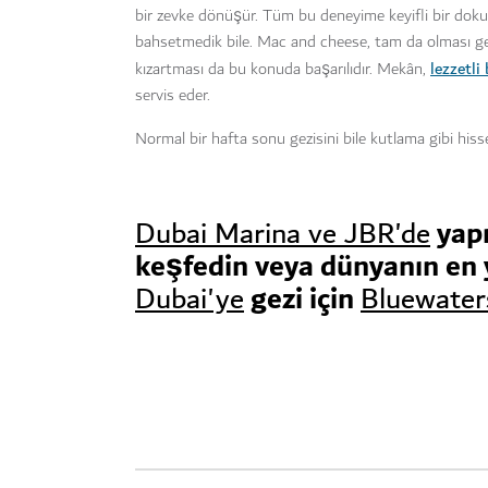
bir zevke dönüşür. Tüm bu deneyime keyifli bir dok
bahsetmedik bile. Mac and cheese, tam da olması ger
lezzetli 
kızartması da bu konuda başarılıdır. Mekân,
servis eder.
Normal bir hafta sonu gezisini bile kutlama gibi hiss
yapı
Dubai Marina ve JBR'de
keşfedin veya dünyanın en
gezi için
Dubai'ye
Bluewater