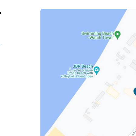
k
m/venues/dubai-jbr/