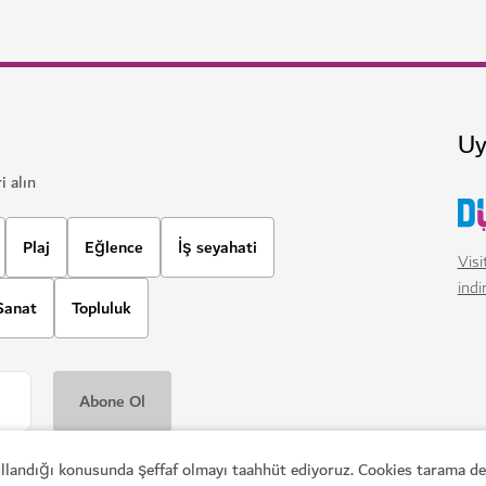
k lezzetleriyle tanıştırın
estivali
#
En iyi Brunch
#
En iyi Et Lokantası
kullandığı konusunda şeffaf olmayı taahhüt ediyoruz. Cookies tarama den