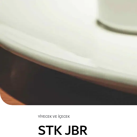
YIYECEK VE İÇECEK
STK JBR