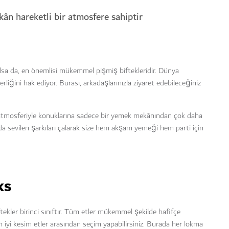
ân hareketli bir atmosfere sahiptir
olsa da, en önemlisi mükemmel pişmiş biftekleridir. Dünya
liğini hak ediyor. Burası, arkadaşlarınızla ziyaret edebileceğiniz
tmosferiyle konuklarına sadece bir yemek mekânından çok daha
a sevilen şarkıları çalarak size hem akşam yemeği hem parti için
ks
ekler birinci sınıftır. Tüm etler mükemmel şekilde hafifçe
n iyi kesim etler arasından seçim yapabilirsiniz. Burada her lokma