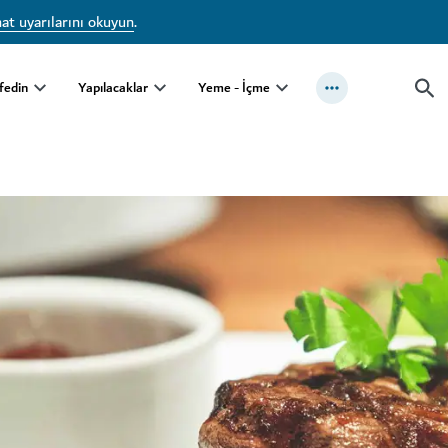
at uyarılarını okuyun
.
fedin
Yapılacaklar
Yeme - İçme