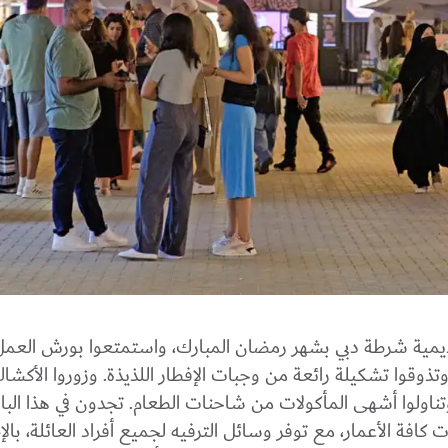
ديمية شرطة دبي بشهر رمضان المبارك، واستمتعوا بورش العمل
وقوا تشكيلة رائعة من وجبات الإفطار اللذيذة. وزوروا الأكشاك
اولوا أشهى المأكولات من شاحنات الطعام. تجدون في هذا الباز
فة الأعمار، مع توفر وسائل الترفيه لجميع أفراد العائلة، بالإ