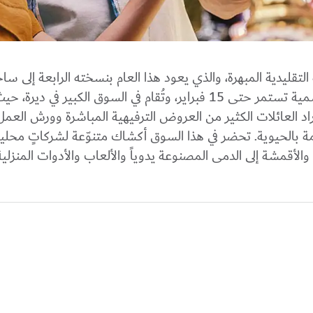
التقليدية المبهرة، والذي يعود هذا العام بنسخته الرابعة إلى س
البلدية القديم. هذه الاحتفالية الرمضانية الموسمية تستمر حتى 15 فبراير، وتُقام في السوق الكبير ف
اد العائلات الكثير من العروض الترفيهية المباشرة وورش العم
مة بالحيوية. تحضر في هذا السوق أكشاك متنوّعة لشركاتٍ محل
لأقمشة إلى الدمى المصنوعة يدوياً والألعاب والأدوات المنزلي