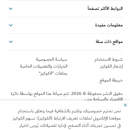
الروابط الأكثر تصفحاً
معلومات مفيدة
مواقع ذات صلة
شروط الاستخدام
سياسة الخصوصية
إشعار الكوكيز
الخيارات والتفضيلات الخاصة
بملفات "الكوكيز"
خريطة الموقع
حقوق النشر محفوظة © 2026. تتم صيانة هذا الموقع بواسطة دائرة
الاقتصاد والسياحة بدبي.
نحن نحترم خصوصيتك ونلتزم بالشفافية فيما يتعلق باستخدام
تمّ آخر تحديث للموقع في [2026/08/07]
موقعنا الإلكتروني لملفات تعريف الارتباط (الكوكيز). تسهم الكوكيز
سياسة الخصوصية
هذا الموقع محمي بواسطة reCAPTCHA وتنطبق
في تحسين تجربتك أثناء التصفح. لإدارة تفضيلاتك، يُرجى اختيار
شروط الاستخدام
و
الخاصة بـ Google.