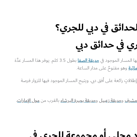
حدائق في دبي للجري؟
حديقة الصفا
ها المسار الموجود في
بطول 3.5 كلم. يوفر هذا المسار عدَّة
مائية
وهو مفتوحٌ على مدار الساعة.
إطلالاتٍ رائعة على أفق دبي، ويتيح المسار الموجود فيها للزوار فرصة
 مشرف
حديقة زعبيل
حديقة بحيرة البرشاء
مول الإمارات
و
و
بالقرب من
،
دٍ محلي أو مجموعة للجري في