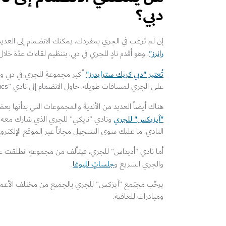
دبي؟
إن لم ترغب في الجري بمفردك، يمكنك الانضمام إلى العدي
رانرز"
، وهو أقدم نادٍ للجري في دبي، بتنظيم لقاءات عدّة خلا
تُعتبر "دبي كريك سترايدرز"
أكبر مجموعةٍ للجري في دبي وي
على الجري لمسافات طويلة، حاول الانضمام إلى نادي "ABRaS Athletics".
هناك أيضاً العديد من الأندية والمجموعات التي بدأتها بع
"آيزيكس"
للجري
ونادي "نايكي" للجري الذي شارك معه الن
النادي، ما عليك سوى التسجيل مجاناً عبر الموقع الإلكترون
جلساتٍ لليوغا
والجري السريع و
.
يرحِّب مجتمع "آيزكس" للجري بالجميع من مختلف الأعمار 
ومبادرات للعافية.