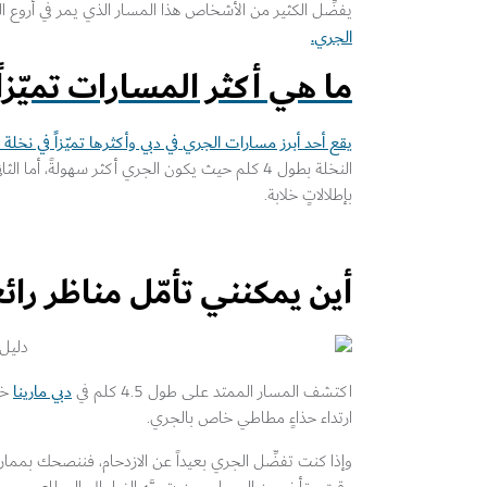
يفضِّل الكثير من الأشخاص هذا المسار الذي يمر في أروع ا
الجري.
ما هي أكثر المسارات تميّزاً
يقع أحد أبرز مسارات الجري في دبي وأكثرها تميّزاً في
نخلة 
بإطلالاتٍ خلابة.
أين يمكنني تأمّل مناظر را
دبي مارينا
اكتشف المسار الممتد على طول 4.5 كلم في
خاص
ارتداء حذاءٍ مطاطي خاص بالجري.