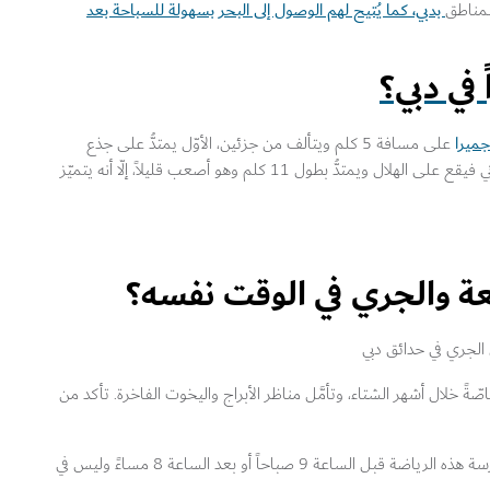
بدبي، كما يُتيح لهم الوصول إلى البحر بسهولة للسباحة بعد
لمناطق
 في دبي؟
جميرا
على مسافة 5 كلم ويتألف من جزئين، الأوّل يمتدُّ على جذع
النخلة بطول 4 كلم حيث يكون الجري أكثر سهولةً، أما الثاني فيقع على الهلال ويمتدُّ بطول 11 كلم وهو أصعب قليلاً، إلّا أنه يتميّز
ئعة والجري في الوقت نفسه؟
ّةً خلال أشهر الشتاء، وتأمَّل مناظر الأبراج واليخوت الفاخرة. تأكد من
وإذا كنت تفضِّل الجري بعيداً عن الازدحام، فننصحك بممارسة هذه الرياضة قبل الساعة 9 صباحاً أو بعد الساعة 8 مساءً وليس في