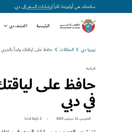
سلامتك هي أولويتنا. اقرأ
إرشادات السفر
إلى دبي.
الرئيسية
اكتشف دبي
زوروا دبي
المقالات
حافظ على لياقتك وابدأ بالجري ف
الرياضة
حافظ على لياقتك 
في دبي
الخميس، 11 سبتمبر 2025
2
دقيقة قراءة