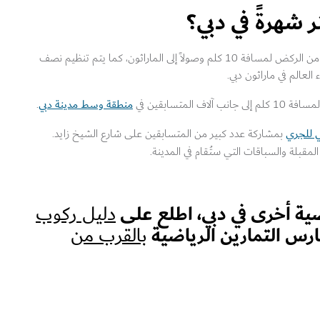
 شهرةً في دبي؟
يشمل جدول فعاليات دبي العديد من فعاليات الجري بدءاً من الركض لمسافة 10 كلم وصولاً إلى الماراثون، كما يتم تنظيم نصف
لعالم في ماراثون دبي.
منطقة وسط مدينة دبي
لمتسابقين في
.
ي للجري
بمشاركة عدد كبير من المتسابقين على شارع الشيخ زايد.
لمقبلة والسباقات التي ستُقام في المدينة.
ة أخرى في دبي، اطلع على
دليل ركوب
مارس التمارين الرياضية
بالقرب من