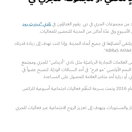
نادي "ديزرت رود
د من مجموعات الجري في دبي. يقوم العداؤون في
ل الأسبوع وفي عدّة أماكن من المدينة للتحضير للفعاليات.
لتقي أعضاؤها في جميع أنحاء المدينة. وإذا كنت تهدف إلى زيادة قدرتك
ض العلامات التجارية الرياضيّة مثل نادي "أديداس" للجري
ومجتمع
جم الأولمبي "مو فرح" في أحد السباقات الوديّة. لتصبح عضواً في
ي، أو زيارة أحد متاجر العلامة للحصول على المساعدة.
أما نادي "أديداس" للجري، فيتألف من مجموعةٍ انطلقت عام 2016 ونمت بسرعة لتنظّم فعاليات اجتماعية أسبوعية للركض
والمستويات، ويهدف إلى تعزيز الروح الاجتماعية عبر فعاليات للجري