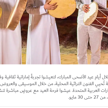
ال أيام عيد الأضحى المبارك، لتعيشوا تجربةً إماراتية ثقافية وف
يدية تُحيي الفنون التراثية المحلية، من خلال الموسيقى والعروض ا
إمارات العربية المتحدة. عيشوا فرحة العيد مع عروضٍ مباشرة تنش