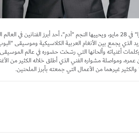
موعدكم مع أمسيةٍ رائعة تستضيفها "دبي أوبرا" في 28 مايو، ويحييها النجم "آدم"، أحد أبرز الفنانين ف
فريد الذي يجمع بين الأنغام العربية الكلاسيكية وموسيقى "البو
وكلمات أغنياته وألحانها التي رسّخت حضوره في عالم الموسيقى،
 عمره، ومواصلة مشواره الفني الذي أطلق خلاله الكثير من الأغ
الكثير غيرهما من الأعمال التي جمعته بأبرز الملحنين.