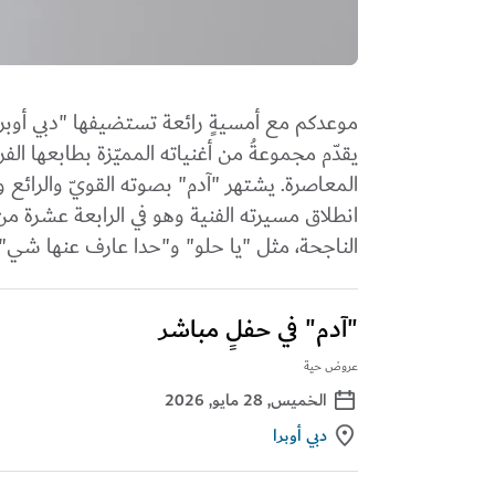
يقدّم مجموعةُ من أغنياته المميّزة بطابعها ال
المعاصرة. يشتهر "آدم" بصوته القويّ والرائع 
انطلاق مسيرته الفنية وهو في الرابعة عشرة من
الناجحة، مثل "يا حلو" و"حدا عارف عنها شي" و
"آدم" في حفلٍ مباشر
عروض حية
الخميس, 28 مايو, 2026
دبي أوبرا