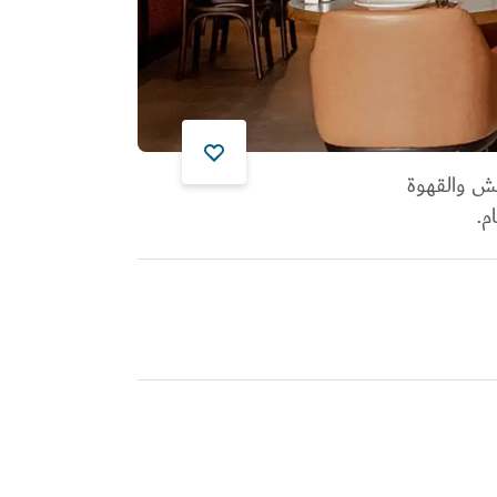
ش والقهوة
م.