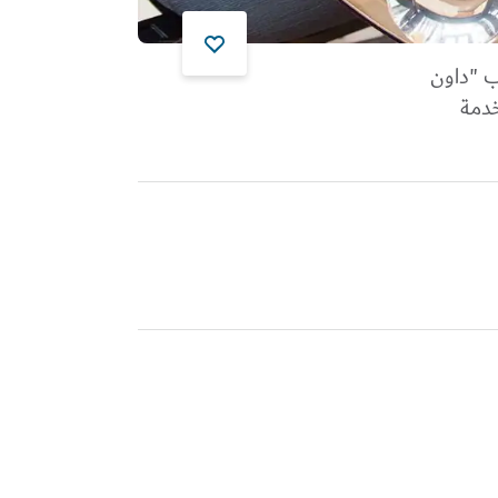
ب "داون
دمة