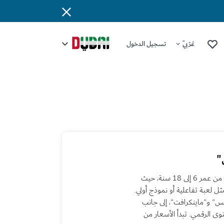
عَرَبِيّ
تسجيل الدخول
"
تنظّم مدرسة "لوجيسكول" مخيّماً صيفياً في البرمجة للأطفال من عمر 6 إلى 18 سنة، حيث
ثل لعبة تفاعلية أو نموذج أولي.
وكس" و"ماينكرافت"، إلى جانب
ى الرقمي. تبدأ الأسعار من