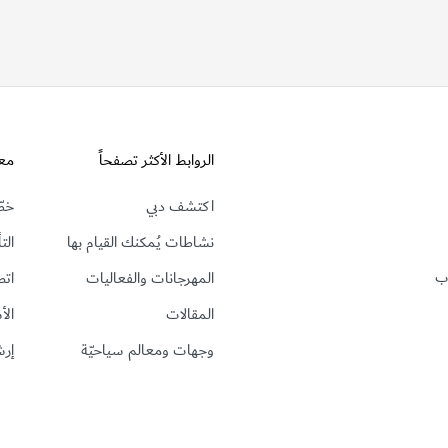
الروابط الأكثر تصفحاً
مع
اكتشف دبي
خطّ
نشاطات يُمكنك القيام بها
الت
رب
المهرجانات والفعاليات
اتص
المقالات
الأ
وجهات ومعالم سياحيّة
إرش