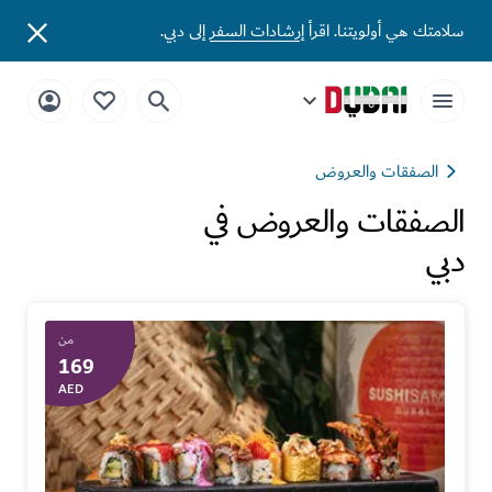
سلامتك هي أولويتنا. اقرأ
إرشادات السفر
إلى دبي.
الصفقات والعروض
الصفقات والعروض في
دبي
من
169
AED