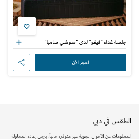
جلسة غداء "فيفو" لدى "سوشي سامبا"
احجز الآن
الطقس في دبي
المعلومات عن الأحوال الجوية غير متوفرة حالياً. يرجى إعادة المحاولة