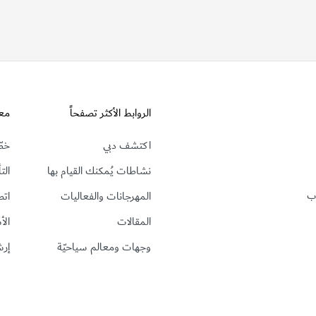
الروابط الأكثر تصفحاً
مع
اكتشف دبي
خطّ
نشاطات يُمكنك القيام بها
الت
رب
المهرجانات والفعاليات
اتص
المقالات
الأ
وجهات ومعالم سياحيّة
إرش