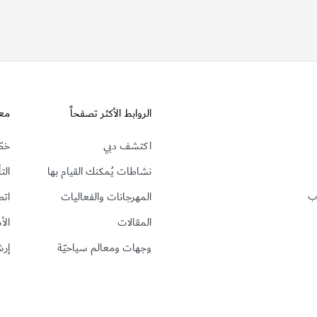
الروابط الأكثر تصفحاً
مع
اكتشف دبي
خطّ
نشاطات يُمكنك القيام بها
الت
رب
المهرجانات والفعاليات
اتص
المقالات
الأ
وجهات ومعالم سياحيّة
إرش