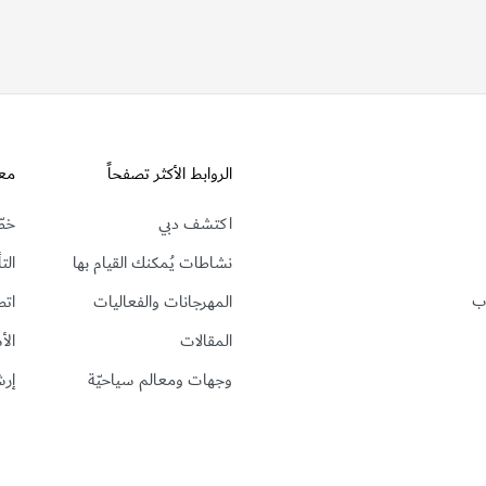
الروابط الأكثر تصفحاً
مع
اكتشف دبي
خطّ
نشاطات يُمكنك القيام بها
الت
رب
المهرجانات والفعاليات
اتص
المقالات
الأ
وجهات ومعالم سياحيّة
إرش