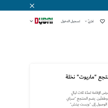
عَرَبِيّ
تسجيل الدخول
منتجع "ماريوت" نخلة
الإقامة لمدّة ثلاث ليالٍ
 وطفلَين. يضم المنتجع "سراي
 الوصول إلى "ويست بيتش"