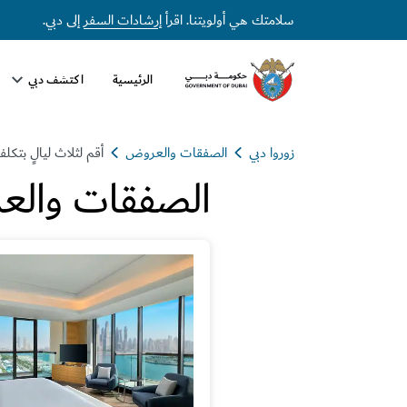
سلامتك هي أولويتنا. اقرأ
إرشادات السفر
إلى دبي.
الرئيسية
اكتشف دبي
زوروا دبي
الصفقات والعروض
أقم لثلاث ليالٍ بتكل
الصفقات والع