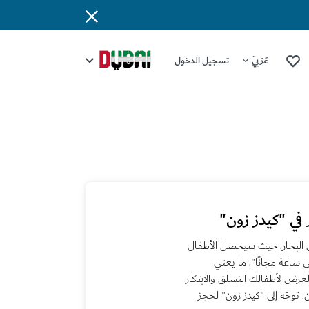
عَرَبِيّ
تسجيل الدخول
في "كيدز زون"
ق البحار، حيث سيحصل الأطفال
ى ساعة مجانًا"، ما يعني
قط. يُتيح هذا العرض لأطفالك التسلق والابتكار
توجّه إلى "كيدز زون" لحجز