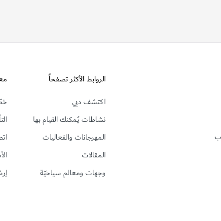
الروابط الأكثر تصفحاً
مع
اكتشف دبي
خطّ
نشاطات يُمكنك القيام بها
الت
رب
المهرجانات والفعاليات
اتص
المقالات
الأ
وجهات ومعالم سياحيّة
إرش