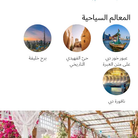
المعالم السياحية
عبور خور دبي
حيّ الفهيدي
برج خليفة
على متن العبرة
التاريخي
نافورة دبي