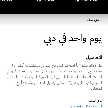
دبي تقدّم
يوم واحد في دبي
التفاصيل
هل وقتك ضيّق؟ يأخذك هذا البرنامج السريع لاستكشاف أفضل ما
تقدّمه دبي القديمة والجديدة. ابدأ بفطور إماراتي تقليدي، وانطلق في رحلةٍ
لاستكشاف قلب المدينة التاريخي قرب الخور قبل زيارة أحدث المعالم
السياحية في "داون تاون" للتسوّق وتناول الطعام ومشاهدة أروع
المعالم.
نوع الفيلم
أنشطة يمكنك القيام بها