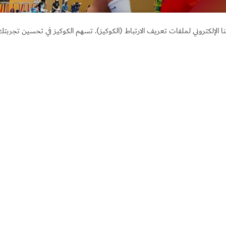
لإلكتروني لملفات تعريف الارتباط (الكوكيز). تسهم الكوكيز في تحسين تجربتك 
إضاف
سن
تح
عن