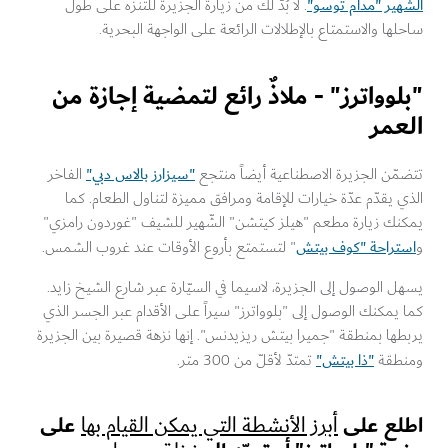
هير "مدام توسو"
. لا بُدّ لك من زيارة الجزيرة للتنزّه على طول
ها والاستمتاع بالإطلالات الرائعة على الواجهة البحرية.
لوواترز" - ملاذٌ رائع لتمضية إجازة من
عمر
"سيزارز بالاس دبي"
ّن الجزيرة الاصطناعية أيضاً منتجع
الفاخر
 يقدّم عدّة خيارات للإقامة ومرافق مميزة لتناول الطعام. كما
نك زيارة مطعم "هيلز كيتشن" الشّهير للشيف "غوردون رامزي"
تراحة "كوف بيتش
" لتستمتع بأروع الأوقات عند غروب الشمس.
 الوصول إلى الجزيرة، لاسيما في السيّارة عبر شارع الشيخ زايد.
يمكنك الوصول إلى "بلوواترز" سيراً على الأقدام عبر الجسر الذي
ها بمنطقة "جميرا بيتش ريزيدنس". إنها نزهة قصيرة بين الجزيرة
"ذا بيتش"
طقة
تمتدّ لأقلّ من 300 متر.
لع على
على
أبرز الأنشطة التي يمكن القيام بها