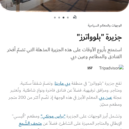
ات والمعالم السياحية
يرة "بلوواترز"
متع بأروع الأوقات على هذه الجزيرة المذهلة التي تضمّ أفخر
نادق والمطاعم وعين دبي
157
دبي مارينا
جزيرة "بلوواترز" في منطقة
، وتضمّ شققاً سكنية،
جر، ومرافق ترفيهية، فضلاً عن فنادق فاخرة ونوادٍ شاطئية. وتُعتبر
عين دبي
ة
المعلم الأبرز في هذه الوجهة إذ تضّم أكثر من 200 متجر
عم مميّز.
"براس مونكي"
مل أبرز الوجهات على الجزيرة
ومطعم "أليسي"
متحف الشّمع
طالي والمتاجر المميزة على الشاطئ، فضلاً عن