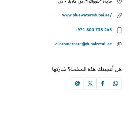
جزيرة "بلوواترز"، دبي مارينا - دبي
www.bluewatersdubai.ae/
+971 800 738 245
customercare@dubairetail.ae
أعجبتك هذه الصفحة؟ شاركها