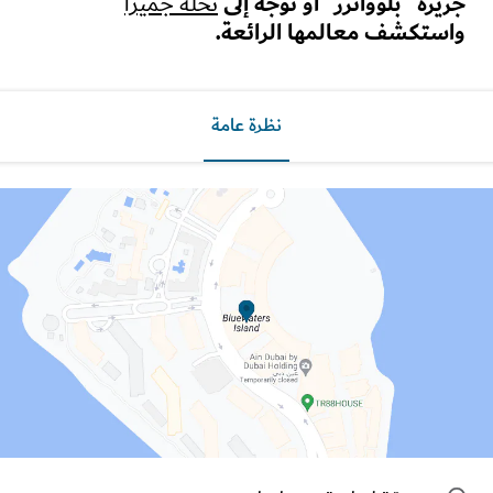
رة "بلوواترز" أو توجّه إلى
نخلة جميرا
تكشف معالمها الرائعة.
نظرة عامة