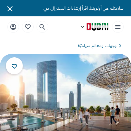
تك هي أولويتنا. اقرأ
إرشادات السفر
إلى دبي.
وجهات ومعالم سياحيّة