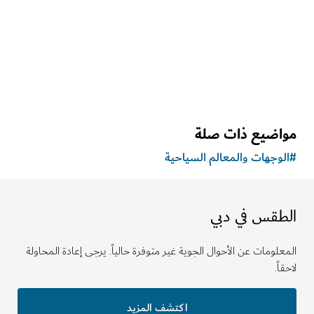
148
الملاحظات والآراء
اضيع ذات صلة
وجهات والمعالم السياحية
طقس في دبي
لومات عن الأحوال الجوية غير متوفرة حالياً. يرجى إعادة المحاولة
ً.
اكتشف المزيد