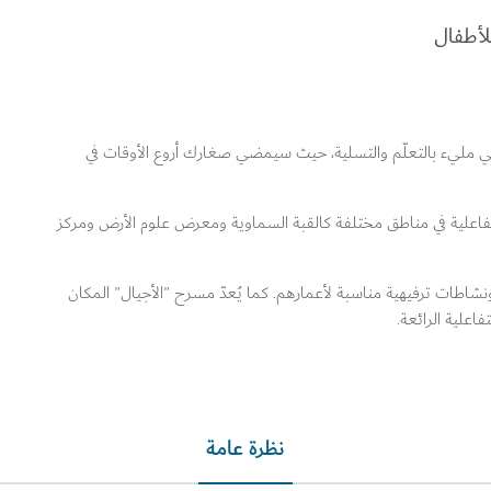
للأطفال
لي مليء بالتعلّم والتسلية، حيث سيمضي صغارك أروع الأوقات في
فاعلية في مناطق مختلفة كالقبة السماوية ومعرض علوم الأرض ومركز
 دون الـ 6 سنوات مع ألعاب ونشاطات ترفيهية مناسبة لأعمارهم. كما يُعدّ مسرح "الأجيال" المكان
اعلية الرائعة.
نظرة عامة