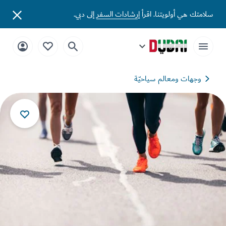
تك هي أولويتنا. اقرأ
إرشادات السفر
إلى دبي.
وجهات ومعالم سياحيّة