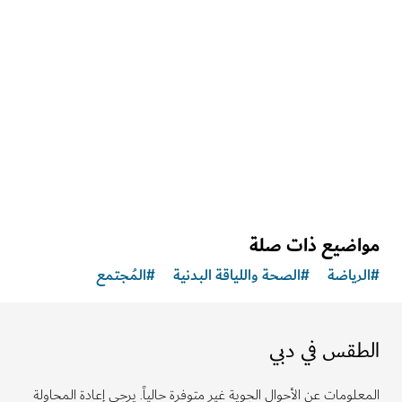
أنشطة يمكنك القيام بها
"كريستال كلير ووترسبورتس"
تأمّل مياه البحر النقية في جولةٍ على متن قارب
30
الملاحظات والآراء
اضيع ذات صلة
رياضة
#
الصحة واللياقة البدنية
#
المُجتمع
طقس في دبي
لومات عن الأحوال الجوية غير متوفرة حالياً. يرجى إعادة المحاولة