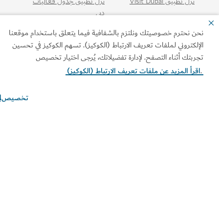
نزّل تطبيق Visit Dubai
نزّل تطبيق جدول فعاليات
دبي
ن نحترم خصوصيتك ونلتزم بالشفافية فيما يتعلق باستخدام موقعنا
إلكتروني لملفات تعريف الارتباط (الكوكيز). تسهم الكوكيز في تحسين
ربتك أثناء التصفح. لإدارة تفضيلاتك، يُرجى اختيار تخصيص
قرأ المزيد عن ملفات تعريف الارتباط (الكوكيز)
تخصيص
ابط الأكثر تصفحاً
ومات مفيدة
قع ذات صلة
ط الاستخدام
سياسة الخصوصية