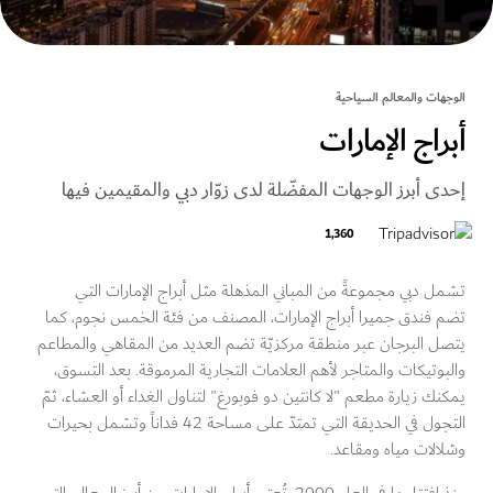
ات والمعالم السياحية
راج الإمارات
ى أبرز الوجهات المفضّلة لدى زوّار دبي والمقيمين فيها
1,360
 دبي مجموعةً من المباني المذهلة مثل أبراج الإمارات التي
 فندق جميرا أبراج الإمارات، المصنف من فئة الخمس نجوم، كما
ل البرجان عبر منطقة مركزيّة تضم العديد من المقاهي والمطاعم
وتيكات والمتاجر لأهم العلامات التجارية المرموقة. بعد التسوق،
ك زيارة مطعم "لا كانتين دو فوبورغ" لتناول الغداء أو العشاء، ثمّ
التجول في الحديقة التي تمتدّ على مساحة 42 فداناً وتشمل بحيرات
لات مياه ومقاعد.