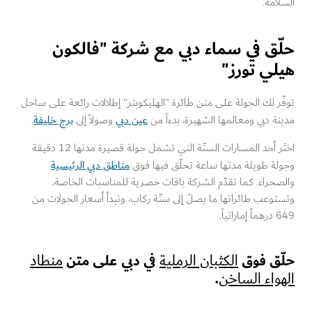
امة.
ّق في سماء دبي مع شركة "فالكون
لي تورز"
ر لك الجولة على متن طائرة "الهليكوبتر" إطلالات رائعة على ساحل
عين دبي
برج خليفة
ة دبي ومعالمها الشهيرة، بدءاً من
وصولاً إلى
.
اختَر أحد المسارات الستّة التي تشمل جولة قصيرة مدتها 12 دقيقة
مناطق دبي الرئيسية
لة طويلة مدتها ساعة تحلّق فيها فوق
حراء. كما تقدّم الشركة باقات حصرية للمناسبات الخاصة،
وعب طائراتها ما يصلُ إلى ستّة ركاب، وتبدأ أسعار الجولات من
اتياً.
ّق فوق
في دبي على متن
الكثبان الرملية
منطاد
.
واء الساخن