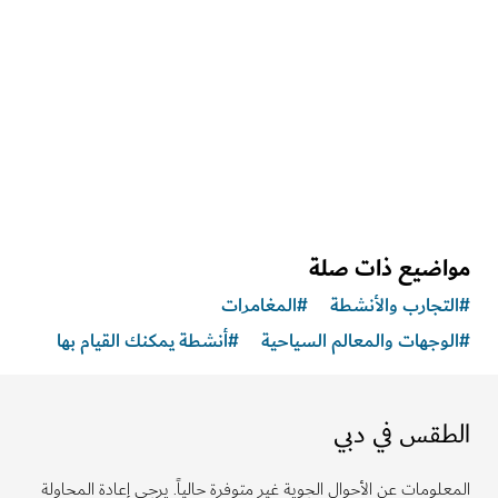
تعرّف على الكثير من الحيوانات والنباتات في هذه الغابة
الاستوائية الداخلية
1,020
الملاحظات والآراء
اضيع ذات صلة
تجارب والأنشطة
#
المغامرات
وجهات والمعالم السياحية
#
أنشطة يمكنك القيام بها
طقس في دبي
لومات عن الأحوال الجوية غير متوفرة حالياً. يرجى إعادة المحاولة