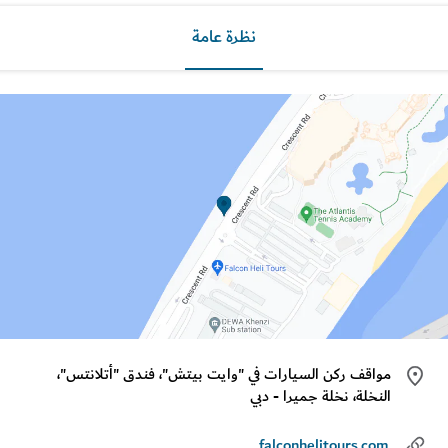
نظرة عامة
مواقف ركن السيارات في "وايت بيتش"، فندق "أتلانتس"،
النخلة، نخلة جميرا - دبي
falconhelitours.com