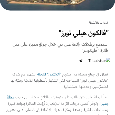
ارب والأنشطة
الكون هيلي تورز"
متع بإطلالات رائعة على دبي خلال جولةٍ مميزة على متن
رة "هليكوبتر"
47
"أتلانتس" النخلة
لق في جولةٍ مميزة من منتجع
الشهير مع شركة
كون هيلي تورز" السياحية التي تشتهرُ بأسطولها المُميّز وطيّاريها
مرّسين وخدمتها الاستثنائية.
نخلة
 الرحلة على متن طائرة "الهليكوبتر" بإطلالاتٍ خلابة على جزيرة
را
، وتوفّر أقصى درجات الرّاحة للركاب إذ زُوّدت الطائرة بنوافذ كبيرة
احات داخلية واسعة ومكيّف هواء بالإضافة إلى ضمان أعلى معايير