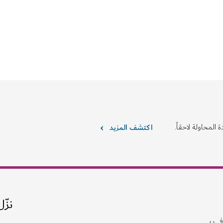
التجارب والأنشطة
جولات "تور دبي"
جولات منظّّمة ومميزة للمجموعات في
3,246
الملاحظات والآراء