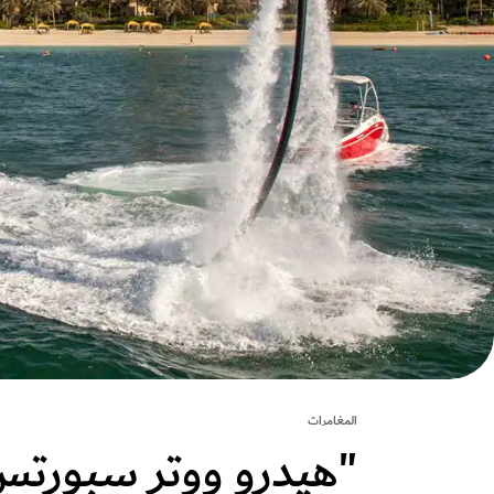
المغامرات
"هيدرو ووتر سبورت