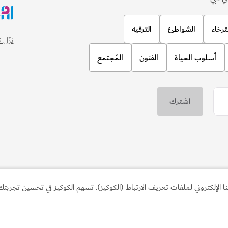
لإلكتروني لملفات تعريف الارتباط (الكوكيز). تسهم الكوكيز في تحسين تجربتك 
المغامرات
"بالون أدفنتشرز"
انطلق في جولة مُذهلة فوق الصحراء بال