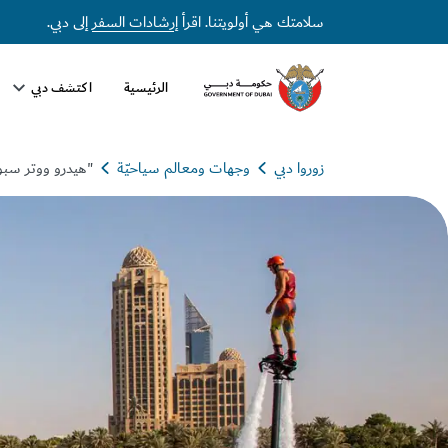
سلامتك هي أولويتنا. اقرأ
إرشادات السفر
إلى دبي.
الرئيسية
اكتشف دبي
زوروا دبي
وجهات ومعالم سياحيّة
"هيدرو ووتر سب