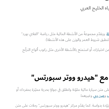
ه الخليج العربي
ة
، ويقدّم مجموعةً من الأنشطة المائية مثل رياضة "الفلاي بورد"
 (تنطبق شروط العمر والوزن على هذه الأنشطة).
اختيارك، أو استمتع بالأنشطة الأخرى مثل ركوب ألواح التزلّج
 مع "هيدرو ووتر سبورتس"
لى متن سيارة مائية ملوّنة وانطلق في جولةٍ بحرية مميّزة بمفردك أو
ب
عين دبي
و
وغيرهما.
وّدة بدواسة. كما يقدّم مركز "هيدرو ووتر سبورتس" رحلات على متن