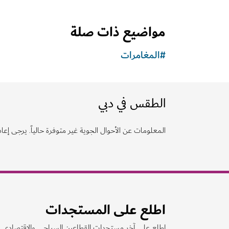
المغامرات
"ديب دايف دبي"
اغطس في أعمق حوض سباحة في العالم
141
الملاحظات والآراء