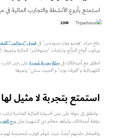
استمتع بأروع الأنشطة والتجارب المائية في ميا
2,598
فندق "ديوكس" النخل
يقع مركز "هيدرو ووتر سبورتس" في
وركوب ألواح التزلّج ودراجات "جيتوفايتر" المائية وغيرها.
رحلة بحرية مُميزة
انطلق مع أصدقائك في
على متن قارب من 
الكهربائية و"الويك بورد" و"الجيت سكي" وغيرها.
استمتع بتجربة لا مثيل لها
، وانطلق في جولة على متن السيارة المائية الفاخرة! اركب ع
برج العر
برفقة أصدقائك، وشاهد معالم دبي الشهيرة مثل
وللصغار حصّتهم أيضاً، حيث تتوفّر قوارب مُخصصة لهم مز