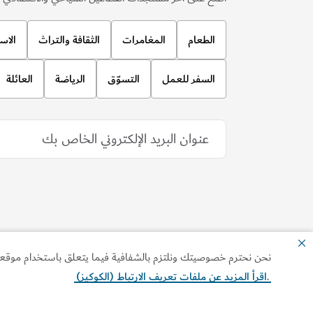
نحن نحترم خصوصيتك ونلتزم بالشفافية فيما يتعلق باستخدام موقعنا ا
التجارب والأنشطة
.
اقرأ المزيد عن ملفات تعريف الارتباط (الكوكيز)
"تي إف تي إيرو"
حلّق فوق المدينة على متن طائرةٍ افتراضية