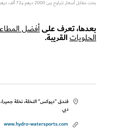
يخت مقابل أسعار تتراوح بين 2000 درهم و72 ألف درهم.
بعدها، تعرف على
أفضل المطاعم
القريبة.
الحلويات
فندق "ديوكس" النخلة، نخلة جميرا،
دبي
www.hydro-watersports.com