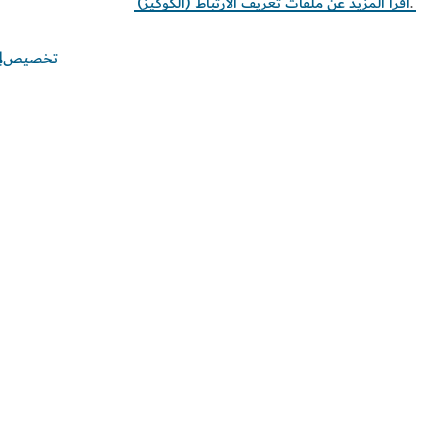
قرأ المزيد عن ملفات تعريف الارتباط (الكوكيز)
تخصيص
ابط الأكثر تصفحاً
ومات مفيدة
قع ذات صلة
ط الاستخدام
سياسة الخصوصية
ر الكوكيز
الخيارات والتفضيلات الخاصة
بملفات "الكوكيز"
طة الموقع
حقوق النشر محفوظة © 2026. تتم صيانة هذا الموقع بواسطة دائرة
تصاد والسياحة بدبي.