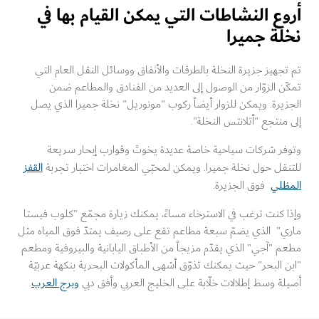
وع النشاطات التي يمكن القيام بها في
لة جميرا
جهيز جزيرة النخلة بالطرقات والأنفاق ووسائل النقل العام التي
ن الزوّار من الوصول إلى العديد من الفنادق والمطاعم ضمن
يرة. ويمكن للزوار أيضاً ركوب "مونوريل" نخلة جميرا الذي يصل
منتجع "أتلانتس النخلة".
فر شركات سياحية خاصة عديدة يخوتَ وقوارب إبحار سريعة
القفز
قل حول نخلة جميرا. ويمكن لمحبّي المغامرات اختبار تجربة
ظلي
فوق الجزيرة.
 كنت ترغب في الاسترخاء مساءً، يمكنك زيارة مجمّع "كلوب فيستا
ي" الذي يضمّ سبعة مطاعم تقع على رصيف يمتدّ فوق المياه مثل
 "آجي" الذي يقدّم مزيجاً من الأطباق اليابانية والبيروفية ومطعم
 البحر" حيث يمكنك تذوّق أشهى المأكولات البحرية بنكهة عربيّة
وبرج العرب
ة وسط إطلالات خلّابة على الخليج العربي وأفق دبي
.