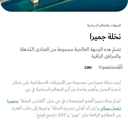
ات والمعالم السياحية
لة جميرا
ّ هذه الوجهة العالمية مجموعة من الفنادق المُذهلة
مرافق الراقية
1,082
يت نخلة جميرا من مجموعة من الأرخبيلات الاصطناعية على شكل
 النخيل وتُعتبر واحدة من أبرز المعالم السياحية في دبي.
وجميرا
 نخلة جميرا أفخم المنتجعات في دبي مثل "أتلانتس النخلة"
يل سراي
و"ون آند أونلي بجزيرة النخلة" وغيرها، إلى جانب العديد
مطاعم الرائعة مثل "نوبو" و"101 دايننج لاونج".