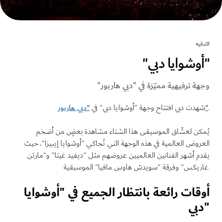
يه
وشوايا دبي"
ة ترفيهية مميّزة في "دبي هاربور"
دت دبي افتتاح وجهة "أوشوايا دبي" في
كن لعشّاق الموسيقى هذا الشتاء مشاهدة بعضٍ من أضخم
وض العالمية في هذه الوجهة التي تُحاكي "أوشوايا إيبيزا"، حيث
 أشهر الفنانين العالميين عروضهم مثل "ديفيد غيتا" و"مارتن
قات رائعة بانتظار الجميع في "أوشوايا