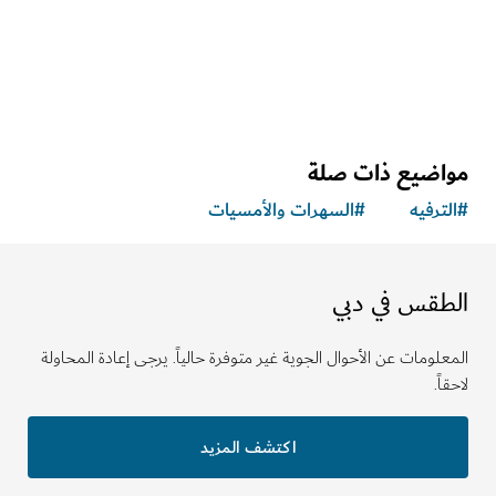
17,060
الملاحظات والآراء
اضيع ذات صلة
ترفيه
#
السهرات والأمسيات
طقس في دبي
لومات عن الأحوال الجوية غير متوفرة حالياً. يرجى إعادة المحاولة
ً.
اكتشف المزيد