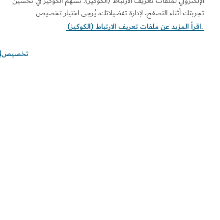
إلكتروني لملفات تعريف الارتباط (الكوكيز). تسهم الكوكيز في تحسين
ربتك أثناء التصفح. لإدارة تفضيلاتك، يُرجى اختيار تخصيص
قرأ المزيد عن ملفات تعريف الارتباط (الكوكيز)
تخصيص
ابط الأكثر تصفحاً
ومات مفيدة
قع ذات صلة
ط الاستخدام
سياسة الخصوصية
ر الكوكيز
الخيارات والتفضيلات الخاصة
بملفات "الكوكيز"
طة الموقع
حقوق النشر محفوظة © 2026. تتم صيانة هذا الموقع بواسطة دائرة