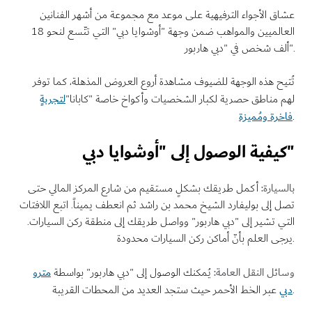
 الأجواء الترفيهية على موعد مع مجموعة من أشهر الفنانين
العالميين والمواهب ضمن وجهة "أوشوايا دبي" التي تتّسع لنحو 18
ح هذه الوجهة للضيوف مشاهدة أروع العروض المذهلة، كما توفر
لتجربةٍ
 مناطق حصرية لكبار الشخصيات وأكواخ خاصة "كابانا"
رة ومُميزة
يارة:
أكمل طريقك بشكلٍ مستقيم من شارع المركز المالي حتى
إلى بوليفارد الشيخ محمد بن راشد ثم انعطف يميناً. اتبع اللافتات
 تشير إلى "دبي هاربور" وواصل طريقك إلى منطقة ركن السيارات.
ل النقل العامة:
مترو
يُمكنك الوصول إلى "دبي هاربور" بواسطة