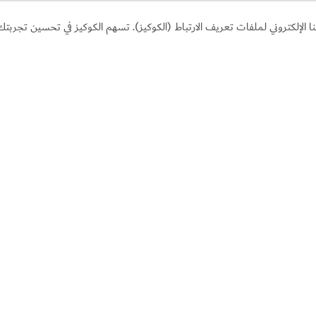
لإلكتروني لملفات تعريف الارتباط (الكوكيز). تسهم الكوكيز في تحسين تجربتك 
الفنادق والإقامة
فندق "حياة سنترك" جميرا دب
عة
فندق عصري أنيق قرب الشاطئ
$$$$
618
الملاحظات والآراء