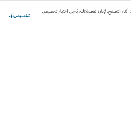
أثناء التصفح. لإدارة تفضيلاتك، يُرجى اختيار تخصيص
تخصيص
ي
تواصل معنا
دردشة عبر الواتساب
$$$$