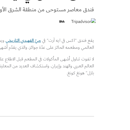
فندق معاصر مستوحى من منطقة الشرق الأو
844
حيّ الفهيدي التاريخي
يقع فندق "اكس في ايه آرت" في
ويضمّ 14 غرفة مزيّنة بأر
العالمي ومطعمه الحائز على عدّة جوائز، والذي يقدّم أشهى ا
لا تفوت تناول أشهى المأكولات في المطعم قبل الاطلاع ع
العالم العربي والهند وإيران، واستكشاف العديد من الم
بازل" هونغ كونغ.