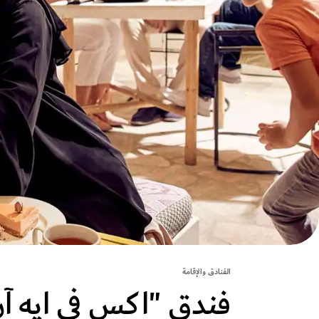
الفنادق والإقامة
فندق "اكس في ايه آ