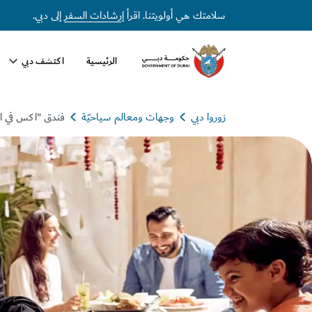
سلامتك هي أولويتنا. اقرأ
إرشادات السفر
إلى دبي.
الرئيسية
اكتشف دبي
زوروا دبي
وجهات ومعالم سياحيّة
فندق "اكس في اي