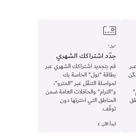
"نول"
جدّد اشتراكك الشهري
بر
قم بتجديد اشتراكك الشهري عبر
كّن
بطاقة "نول" الخاصة بك
لمواصلة التنقّل عبر "المترو"،
"
و"الترام" والحافلات العامة ضمن
طق
المناطق التي اخترتها دون
توقّف.
ابدأ الآن