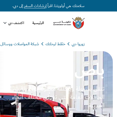
سلامتك هي أولويتنا. اقرأ
إرشادات السفر
إلى دبي.
الرئيسية
اكتشف دبي
زوروا دبي
خطّط لرحلتك
شبكة المواصلات ووسائل ا
باص دبي
تنقل بسهولة وبتكلفة معقولة بواسطة شبكة
الحافلات العامة التي تغطي مختلف أنحاء
المدينة.