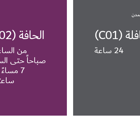
مدن
ة (C01)
الحافة (H02)
24 ساعة
صباحاً حتى الس
7 مساءً
ساعت