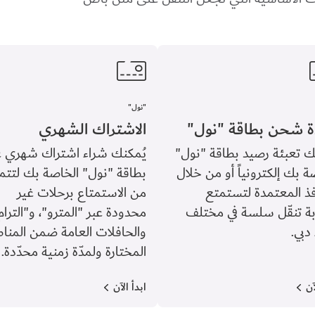
"نول"
ة شحن بطاقة "نول"
الاشتراك الشهري
ك تعبئة رصيد بطاقة "نول"
يُمكنك شراء اشتراك شهري ع
ة بك إلكترونياً أو من خلال
بطاقة "نول" الخاصة بك لتتم
فذ المعتمدة لتستمتع
من الاستمتاع برحلات غير
ة تنقّل سلسة في مختلف
محدودة عبر "المترو"، و"الترام
 دبي.
والحافلات العامة ضمن المنا
المختارة ولمدّة زمنية محدّدة.
آن
ابدأ الآن