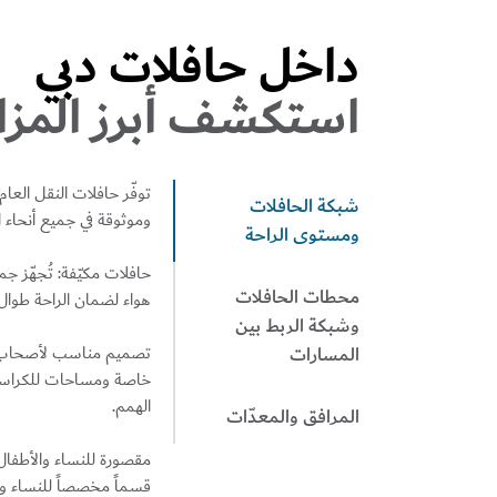
داخل حافلات دبي
استكشف أبرز المزاي
توفّر حافلات النقل العا
شبكة الحافلات
وموثوقة في جميع أنحاء ا
ومستوى الراحة
حافلات مكيّفة:
تُجهّز ج
محطات الحافلات
هواء لضمان الراحة طوال 
وشبكة الربط بين
المسارات
تصميم مناسب لأصحاب 
خاصة ومساحات للكراس
الهمم.
المرافق والمعدّات
مقصورة للنساء والأطفال
قسماً مخصصاً للنساء وا