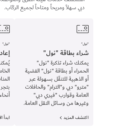
دبي سهلاً ومريحاً ومتاحاً لجميع الركّاب.
"نول"
"نول"
شراء بطاقة "نول"
إعاد
يمكنك شراء تذكرة "نول"
يُمكن
الحمراء أو بطاقة "نول" الفضية
الخاص
أو الذهبية للتنقّل بسهولة عبر
المنا
"مترو" دبي و"الترام" والحافلات
بتجرب
العامة وقوارب "فيري دبي"
أنحاء
وغيرها من وسائل النقل العامة.
اكتشف المزيد
ابدأ ال