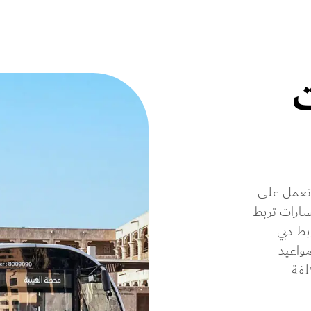
ت
 أكثر من 1500 حافلة تعمل على
مسارات تربط
ط دبي
مواعيد
لفة