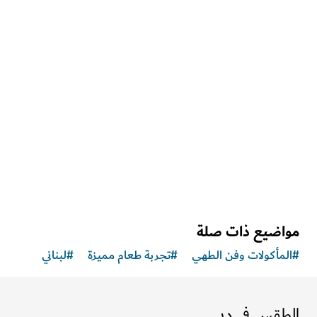
الصحة والعافية في دبي
مركز "ذا هندرد" للياقة البدنية
وجهةٌ هادئة تعزّز الصحة الجسدية والفكرية والنفسية
اضيع ذات صلة
مأكولات وفن الطهي
#
تجربة طعام مميزة
#
لبناني
طقس في دبي