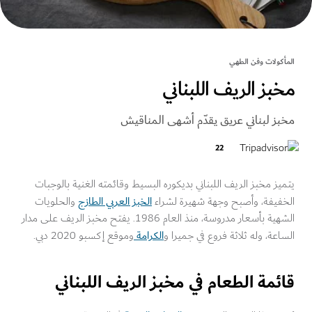
كولات وفن الطهي
بز الريف اللبناني
ز لبناني عريق يقدّم أشهى المناقيش
22
ز مخبز الريف اللبناني بديكوره البسيط وقائمته الغنية بالوجبات
الخبز العربي الطازج
فيفة، وأصبح وجهة شهيرة لشراء
والحلويات
الشهية بأسعار مدروسة، منذ العام 1986. يفتح مخبز الريف على مدار
الكرامة
عة، وله ثلاثة فروع في جميرا و
وموقع إكسبو 2020 دبي.
ئمة الطعام في مخبز الريف اللبناني