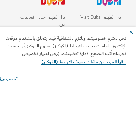
نزّل تطبيق Visit Dubai
نزّل تطبيق جدول فعاليات
دبي
ن نحترم خصوصيتك ونلتزم بالشفافية فيما يتعلق باستخدام موقعنا
إلكتروني لملفات تعريف الارتباط (الكوكيز). تسهم الكوكيز في تحسين
ربتك أثناء التصفح. لإدارة تفضيلاتك، يُرجى اختيار تخصيص
قرأ المزيد عن ملفات تعريف الارتباط (الكوكيز)
تخصيص
ابط الأكثر تصفحاً
ومات مفيدة
قع ذات صلة