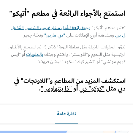
تمتع بالأجواء الرائعة في مطعم "أتيكو"
وجهة رائعة لتأمل منظر غروب الشمس المُذهل
بر مطعم "أتيكو"
بي
"دبي هاربور"
ومشاهدة أروع الإطلالات على
ونخلة جميرا.
ق المقبلات اللذيذة مثل سلطة التونة
"تاتاكي"
، ثم استمتع بالأطباق
بالحلويات
يسية مثل اللحوم و"اللوبستر"، واختتم وجبتك
أو "آيس
م موتشي" أو "تشيز كيك" بنكهة "الباشن فروت".
كشف المزيد من المطاعم و"اللاونجات" في
ي مثل
أو
.
"كوكو" دبي
"ذا بنتهاوس"
نظرة عامة