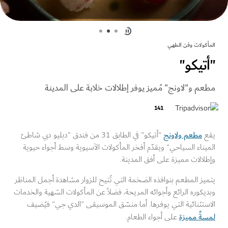
كولات وفن الطهي
تيكو"
م و"لاونج" مُميز يوفر إطلالات خلابة على المدينة
141
مطعم ولاونج
"أتيكو" في الطابق 31 من فندق "دبليو دبي شاطئ
ناء السياحي" ويقدّم أفخر المأكولات الآسيوية وسط أجواء حيوية
الات مميزة على أفق المدينة.
ز المطعم بنوافذه الضخمة التي تُتيح للزوار مشاهدة أجمل المناظر
كوره الرائع وأجوائه المريحة، فضلاً عن المأكولات الشهية والخدمات
تثنائية التي يوفرها. أما منسّق الموسيقى "الدي جي" فيُضيف
ةً مميزة
على أجواء الطعام.