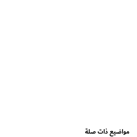
التجارب والأنشطة
"فالكون هيلي تورز"
استمتع بإطلالات رائعة على دبي خلال جولةٍ مميزة على متن
طائرة "هليكوبتر"
47
الملاحظات والآراء
اضيع ذات صلة