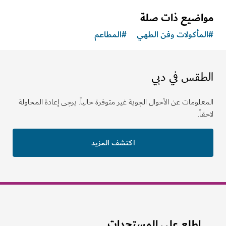
اضيع ذات صلة
مأكولات وفن الطهي
#
المطاعم
طقس في دبي
لومات عن الأحوال الجوية غير متوفرة حالياً. يرجى إعادة المحاولة
ً.
اكتشف المزيد
اطلع على المستجدات