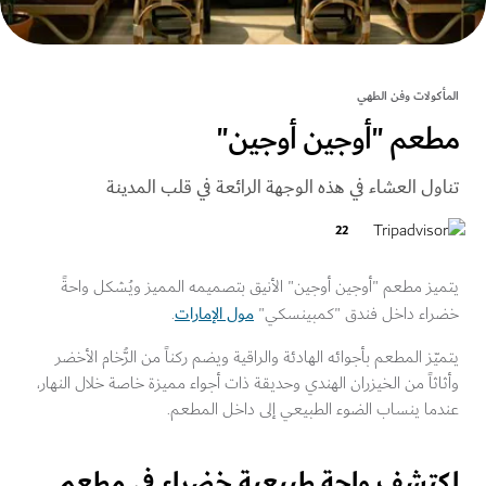
كولات وفن الطهي
عم "أوجين أوجين"
ول العشاء في هذه الوجهة الرائعة في قلب المدينة
22
ز مطعم "أوجين أوجين" الأنيق بتصميمه المميز ويُشكل واحةً
مول الإمارات
اء داخل فندق "كمبينسكي"
.
ّز المطعم بأجوائه الهادئة والراقية ويضم ركناً من الرُّخام الأخضر
ثاً من الخيزران الهندي وحديقة ذات أجواء مميزة خاصة خلال النهار،
ما ينساب الضوء الطبيعي إلى داخل المطعم.
تشف واحة طبيعية خضراء في مطعم