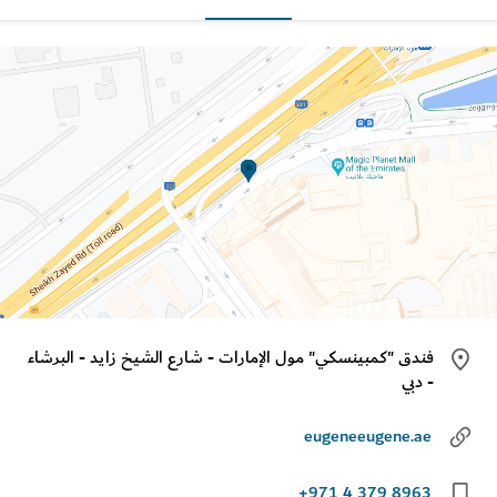
فندق "كمبينسكي" مول الإمارات - شارع الشيخ زايد - البرشاء
- دبي
eugeneeugene.ae
+971 4 379 8963