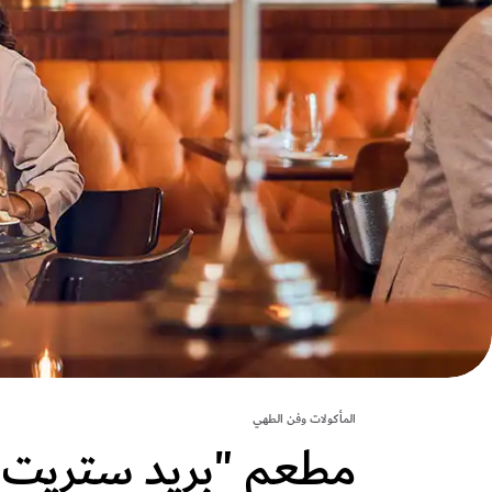
المأكولات وفن الطهي
مطعم "بريد ستريت 