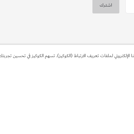
لإلكتروني لملفات تعريف الارتباط (الكوكيز). تسهم الكوكيز في تحسين تجربتك 
الروابط الأكثر تصفحاً
مع
اكتشف دبي
خطّ
نشاطات يُمكنك القيام بها
الت
رب
المهرجانات والفعاليات
اتص
المقالات
الأ
وجهات ومعالم سياحيّة
إرش