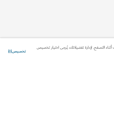
أثناء التصفح. لإدارة تفضيلاتك، يُرجى اختيار تخصيص
تخصيص
تواصل معنا
دردشة عبر الواتساب
لومات مفيدة
مواقع ذات صلة
ط لرحلتك
استثمر في دبي
أشيرة ومعلومات الدخول
دائرة الاقتصاد والسياحة
ل بنا
حقوق المستهلك
سئلة المتكررة
مقر رواد أعمال دبي
ادات السفر
قطاع السفر