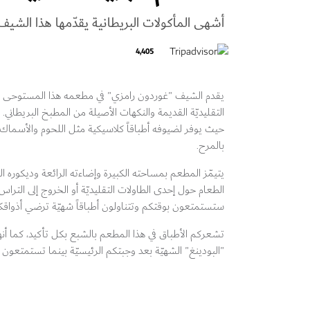
أشهى المأكولات البريطانية يقدّمها هذا الشيف
4,405
يقدم الشيف "غوردون رامزي" في مطعمه هذا المستوحى م
التقليديّة القديمة والنكهات الأصيلة من المطبخ البريطاني. 
حيث يوفر لضيوفه أطباقاً كلاسيكية مثل اللحوم والأسماك وا
بالمرح.
يتيمّز المطعم بمساحته الكبيرة وإضاءته الرائعة وديكوره ال
الطعام حول إحدى الطاولات التقليديّة أو الخروج إلى التراس 
ستستمتعون بوقتكم وتتناولون أطباقاً شهيّة ترضي أذواقك
تشعركم الأطباق في هذا المطعم بالشبع بكل تأكيد، كما أنها
"البودينغ" الشهيّة بعد وجبتكم الرئيسيّة بينما تستمتعون ب