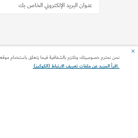
نحن نحترم خصوصيتك ونلتزم بالشفافية فيما يتعلق باستخدام موقعنا ا
.
اقرأ المزيد عن ملفات تعريف الارتباط (الكوكيز)
موقع Visit Dubai هو الدليل السياحي الرسمي في دبي. خطط
لزيارتك واستكشف أبرز المعالم والوجهات السياحية، واطلع على
كلّ ما تحتاج إليه من معلومات عن الفعاليات والمهرجانات وتجا
التسوق والترفيه والتراث وغيرها.