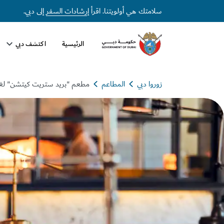
سلامتك هي أولويتنا. اقرأ
إرشادات السفر
إلى دبي.
الرئيسية
اكتشف دبي
زوروا دبي
المطاعم
مطعم "بريد ستريت كيتشن" لغ