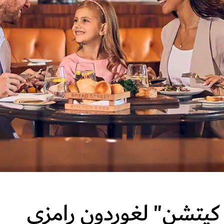
كيتشن" لغوردون رامزي