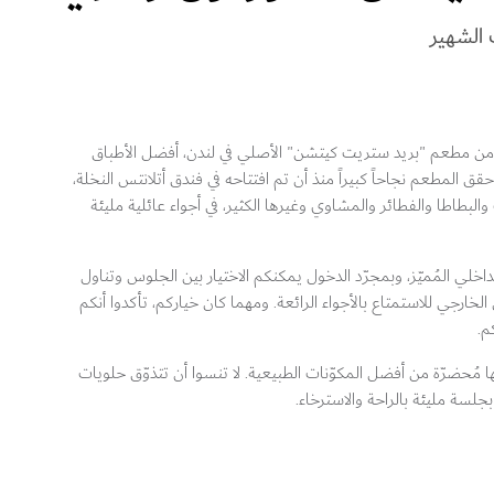
 الشهير
ن مطعم "بريد ستريت كيتشن" الأصلي في لندن، أفضل الأطباق
حقق المطعم نجاحاً كبيراً منذ أن تم افتتاحه في فندق أتلانتس النخلة،
لبطاطا والفطائر والمشاوي وغيرها الكثير، في أجواء عائلية مليئة
داخلي المُميّز، وبمجرّد الدخول يمكنكم الاختيار بين الجلوس وتناول
الخارجي للاستمتاع بالأجواء الرائعة. ومهما كان خياركم، تأكدوا أنكم
م.
 مُحضرّة من أفضل المكوّنات الطبيعية. لا تنسوا أن تتذوّق حلويات
جلسة مليئة بالراحة والاسترخاء.