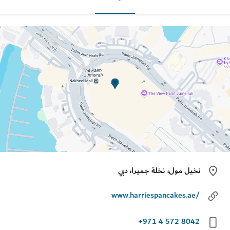
نخيل مول، نخلة جميرا، دبي
www.harriespancakes.ae/
+971 4 572 8042