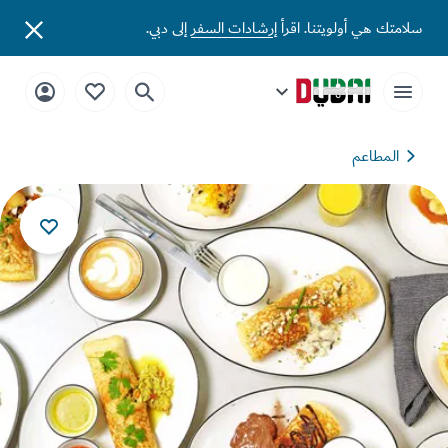
تك هي أولويتنا. اقرأ
إرشادات السفر
إلى دبي.
المطاعم