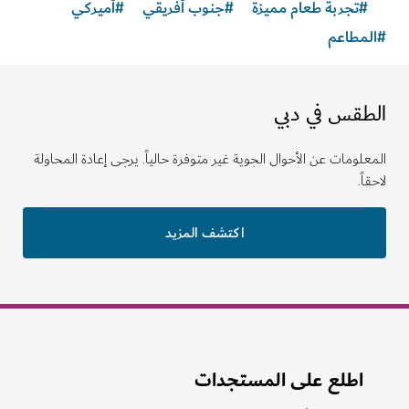
#
تجربة طعام مميزة
#
جنوب أفريقي
#
أميركي
مطاعم
طقس في دبي
لومات عن الأحوال الجوية غير متوفرة حالياً. يرجى إعادة المحاولة
ً.
اكتشف المزيد
اطلع على المستجدات