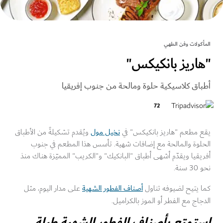
كولات وفن الطهي
اريز بانكيكس"
اق كلاسيكية حلوة ومالحة من جنوب إفريقيا
72
نخيل مول
 مطعم "هاريز بانكيكس" في
ويُقدم تشكيلةً من الأطباق
لوة والمالحة مع إضافات شهية. تأسس هذا المطعم في جنوب
قيا ويقدّم أشهى أطباق "البانكيك" و"الكريب" المميّزة هناك منذ
ة.
أصناف الفطور الشهية
 يتيح لضيوفه تناول
على مدار اليوم، مثل
اج مع الفطر أو الموز بالكراميل.
تمتع بأصناف الفطور الشهية طيلة