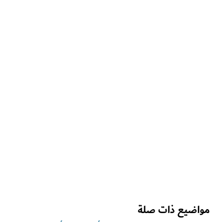
التجارب والأنشطة
"نارا" على البحر
جولة في قناة دبي المائية مع وجبة عشاء فاخرة
اضيع ذات صلة