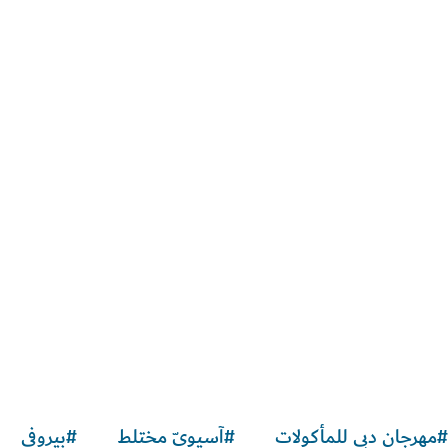
فنون وثقافة
"ذا كورت يارد"
مركز إبداعيّ يضمّ معرضاً ومسرحاً و
2
الملاحظات والآراء
#
مهرجان دبي للمأكولات
#
آسيويّ مختلط
#
بيروفي