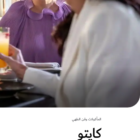
المأكولات وفن الطهي
كايتو