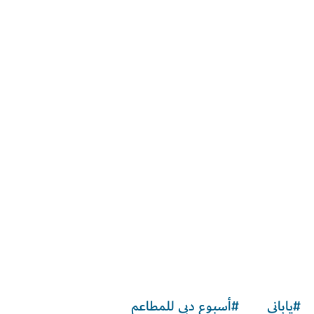
مقهى ومتاجر
#
ياباني
#
أسبوع دبي للمطاعم