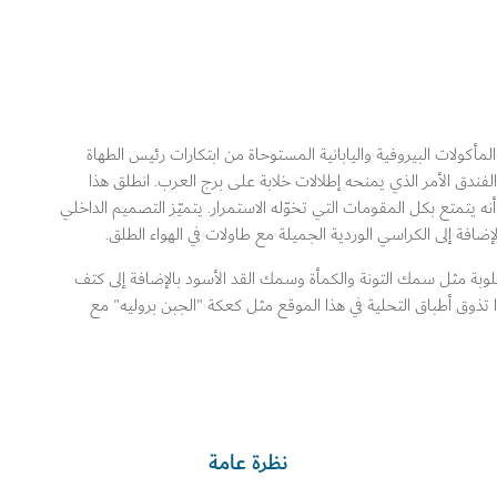
لمأكولات البيروفية واليابانية المستوحاة من ابتكارات رئيس الطهاة
فندق الأمر الذي يمنحه إطلالات خلابة على برج العرب. انطلق هذا
 يتمتع بكل المقومات التي تخوّله الاستمرار. يتميّز التصميم الداخلي
إضافة إلى الكراسي الوردية الجميلة مع طاولات في الهواء الطلق.
بة مثل سمك التونة والكمأة وسمك القد الأسود بالإضافة إلى كتف
ار خفيفة لمدة 36 ساعة. لا تنسوا تذوق أطباق التحلية في هذا الموقع مثل كعكة "الجبن بروليه" مع
نظرة عامة