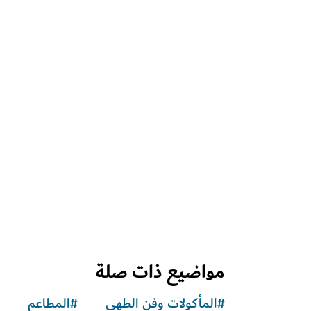
الصحة والعافية في دبي
مركز "ذا هندرد" للياقة البدنية
وجهةٌ هادئة تعزّز الصحة الجسدية والفكرية والنفسية
مواضيع ذات صلة
#
المأكولات وفن الطهي
#
المطاعم