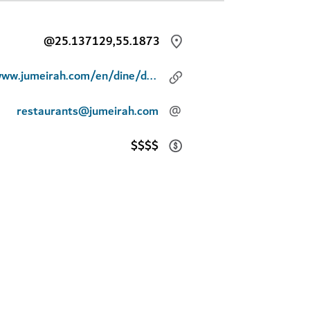
@25.137129,55.1873
www.jumeirah.com/en/dine/dubai/al-naseem-kayto
restaurants@jumeirah.com
@
$$$$