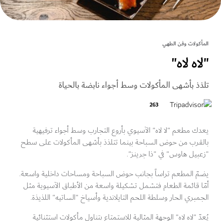
كولات وفن الطهي
ه لاه"
ذ بأشهى المأكولات وسط أجواء نابضة بالحياة
263
 مطعم "لا لاه" الآسيوي بأروع التجارب وسط أجواء ترفيهية
قرب من حوض السباحة بينما تتلذذ بأشهى المأكولات على سطح
يل هاوس" في "ذا جرينز".
ّ المطعم تراساً بجانب حوض السباحة ومساحات داخلية واسعة.
 قائمة الطعام فتشمل تشكيلة واسعة من الأطباق الآسيوية مثل
بري الحار وسلطة اللحم التايلاندية وأسياخ "الساتيه" اللذيذة.
ّ "لاه لاه" الوجهة المثالية للاستمتاع بتناول مأكولات استثنائية