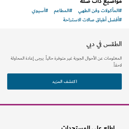
اضيع ذات صلة
مأكولات وفن الطهي
#
المطاعم
#
آسيوي
ضل أطباق صالات الاستراحة
طقس في دبي
لومات عن الأحوال الجوية غير متوفرة حالياً. يرجى إعادة المحاولة
ً.
اكتشف المزيد
اطلع على المستجدات