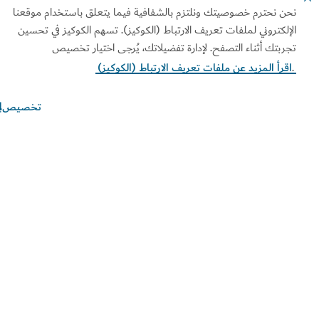
ن نحترم خصوصيتك ونلتزم بالشفافية فيما يتعلق باستخدام موقعنا
ابط الأكثر تصفحاً
إلكتروني لملفات تعريف الارتباط (الكوكيز). تسهم الكوكيز في تحسين
ربتك أثناء التصفح. لإدارة تفضيلاتك، يُرجى اختيار تخصيص
ومات مفيدة
قرأ المزيد عن ملفات تعريف الارتباط (الكوكيز)
قع ذات صلة
تخصيص
ط الاستخدام
سياسة الخصوصية
ر الكوكيز
الخيارات والتفضيلات الخاصة
بملفات "الكوكيز"
طة الموقع
حقوق النشر محفوظة © 2026. تتم صيانة هذا الموقع بواسطة دائرة
تصاد والسياحة بدبي.
خر تحديث للموقع في [2026/08/06]
سياسة الخصوصية
لموقع محمي بواسطة reCAPTCHA وتنطبق
وط الاستخدام
الخاصة بـ Google.