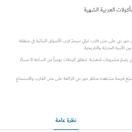
أكولات العربية الشهية
 خور دبي على متن قارب تراثي سيمرّ قرب الأسواق التراثية في منطقة
 الأبنية الحديثة والتاريخية.
لا تنسَ أيضاً تناول أشهى المأكولات من البوفيه العربي الذي يضمّ مشروبات مُنعشة. تنطلق الرحلات يومياً من الساعة 8 مساءً
ضيّع فرصة مشاهدة مناظر خور دبي الرائعة على متن القارب والاستمتاع
نظرة عامة