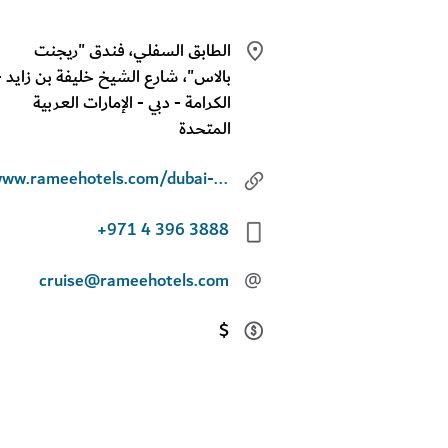
الطابق السفلي، فندق "ريجنت
بالاس"، شارع الشيخ خليفة بن زايد -
الكرامة - دبي - الإمارات العربية
المتحدة
www.rameehotels.com/dubai-uae/ramee-dhow-cruise-dubai/dine
+971 4 396 3888
cruise@rameehotels.com
@
$