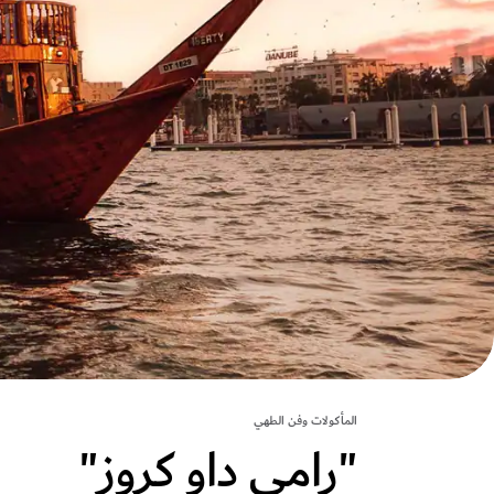
المأكولات وفن الطهي
"رامي داو كروز"