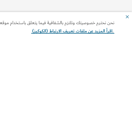
نحن نحترم خصوصيتك ونلتزم بالشفافية فيما يتعلق باستخدام موقعنا ا
.
اقرأ المزيد عن ملفات تعريف الارتباط (الكوكيز)
موقع Visit Dubai هو الدليل السياحي الرسمي في دبي. خطط
لزيارتك واستكشف أبرز المعالم والوجهات السياحية، واطلع على
كلّ ما تحتاج إليه من معلومات عن الفعاليات والمهرجانات وتجا
التسوق والترفيه والتراث وغيرها.