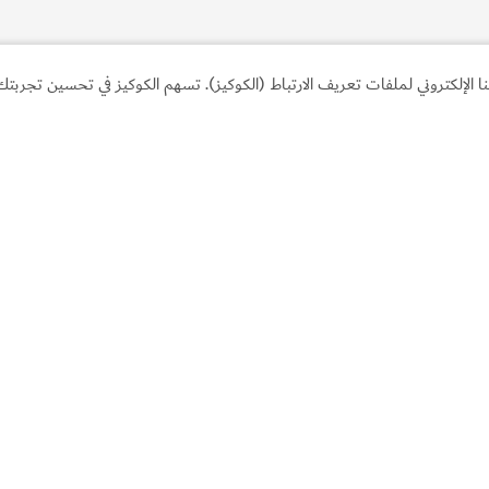
لإلكتروني لملفات تعريف الارتباط (الكوكيز). تسهم الكوكيز في تحسين تجربتك 
الروابط الأكثر تصفحاً
مع
اكتشف دبي
خطّ
نشاطات يُمكنك القيام بها
الت
رب
المهرجانات والفعاليات
اتص
المقالات
الأ
وجهات ومعالم سياحيّة
إرش