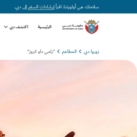
سلامتك هي أولويتنا. اقرأ
إرشادات السفر
إلى دبي.
الرئيسية
اكتشف دبي
زوروا دبي
المطاعم
"رامي داو كروز"