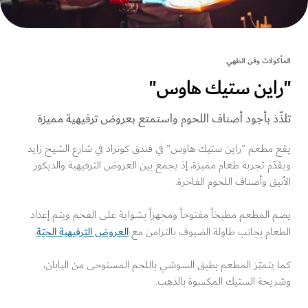
كولات وفن الطهي
اين ستيك هاوس"
ّذ بأجود أصناف اللحوم واستمتع بعروض ترفيهية مميزة
 مطعم "راين ستيك هاوس" في فندق كونراد في شارع الشيخ زايد
ّم تجربة طعام مميزة، إذ يجمع بين العروض الترفيهية والديكور
يق وأصناف اللحوم الفاخرة.
المطعم مطبخاً مفتوحاً ومجهزاً بشواية على الفحم ويتم إعداد
العروض الترفيهية الحيّة
عام بجانب طاولة الضيوف بالتزامن مع
.
يتميّز المطعم بطبق السوشي باللحم المستوحى من اليابان،
يحة الستيك المكسوة بالذهب.