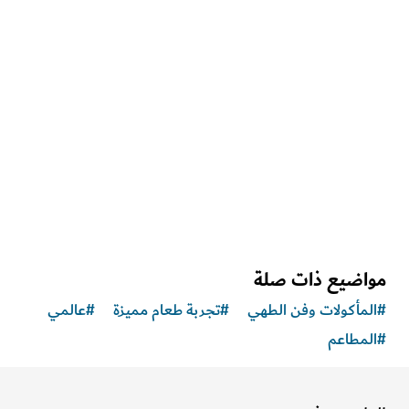
الصحة والعافية في دبي
مركز "ذا هندرد" للياقة البدنية
وجهةٌ هادئة تعزّز الصحة الجسدية والفكرية والنفسية
اضيع ذات صلة
مأكولات وفن الطهي
#
تجربة طعام مميزة
#
عالمي
مطاعم