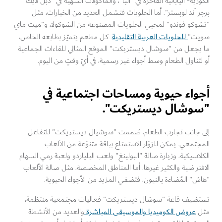
رية- اليابانية الفاخرة في "ألبا"، والمأكولات الشهية في "دبل لايك
 آند لوبستر". أما الحلويات فتشمل العديد من الخيارات، مثل
وكو فوندو" لمحبي الحلويات المصنوعة من الشوكولا، و"ميت ماي
للحلويات العربية التقليدية
ت"
. كل مطعم يتميّز بطابعه الخاص،
يجعل من "سوشال ديستريكت" الموقع المثالي للقاءات الجماعية
تناول الطعام وسط أجواء غير رسمية، في أيّ وقتٍ من اليوم.
واء حيوية ومساحات اجتماعية في
وشال ديستريكت".
 جانب تجارب الطعام، صُممت "سوشيال ديستريكت" للتفاعل
تمعي. يمكن للزوّار الاستمتاع بباقة متنوّعة من الألعاب
اسيكية، وزيارة صالة "البولينغ" ولعب البلياردو ولعبة رمي السهام
تراضية والكثير غيرها. أما المناطق المخصصة، مثل صالة الألعاب
" المُضاءة بالنيون، فتضفي المزيد من الأجواء الحيوية.
ضيف قاعة "سوشال ديستريكت" فعاليات مجتمعية منتظمة،
عروض الكوميديا والموسيقى المباشرة
والعديد من الأنشطة