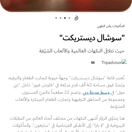
كولات وفن الطهي
وشال ديستريكت"
 تتلاقى النكهات العالمية والألعاب الشيّقة
66
بر قاعة "سوشال ديستريكت" وجهةً حيوية لتجارب الطعام والترفيه،
وتمتدّ فوق مساحة 42 ألف قدم مربّعة في "فاونتن فيوز" داخل "دبي
وسط مدينة دبي
" في
، وتضم 22 مطعماً عالميّ المستوى،
وعة من المناطق الترفيهية وتجارب الطعام المبتكرة والألعاب
نوّعة.
يتذوّق الزوّار أشهى النكهات من مختلف أنحاء العالم، من المقبّلات
روفية في "لا بارا"، إلى الأطباق الفيتنامية في "سايغون"، والمأكولات