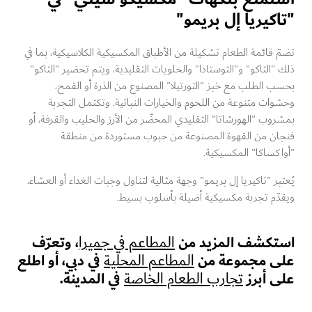
كيريا إل بريمو"
 قائمة الطعام تشكيلة من الأطباق المكسيكية الكلاسيكية، بما في
"التاكو" و"التوستادا" والحلويات التقليدية، ويتم تحضير "التاكو"
 الطلب مع خبز "التورتيلا" المصنوع من الذرة أو القمح،
ات متنوعة من اللحوم والخيارات النباتية. وتكتمل التجربة
وب "الهورشاتا" التقليدي المحضّر من الأرز والحليب والقرفة، أو
ان من القهوة المصنوعة من حبوب مستوردة من منطقة
كساكا" المكسيكية.
بر "تاكيريا إل بريمو" وجهة مثالية لتناول وجبات الغداء أو العشاء،
دّم تجربة مكسيكية أصيلة بأسلوب بسيط.
تكشف المزيد من
، وتعرّف
المطاعم في جميرا
ى مجموعة من
في دبي، أو اطلع
المطاعم المحلية
 أبرز
في المدينة.
تجارب الطعام الخاصة