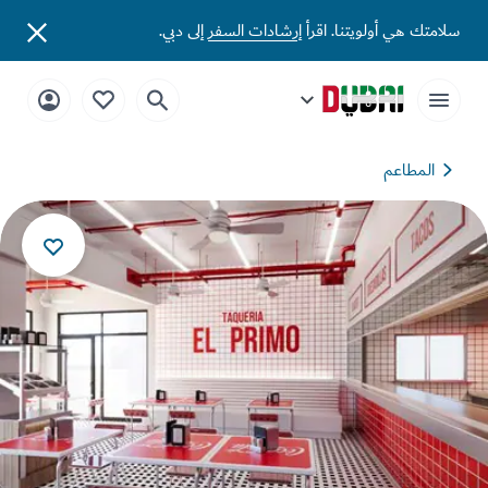
تك هي أولويتنا. اقرأ
إرشادات السفر
إلى دبي.
المطاعم