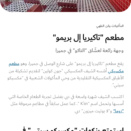
كولات وفن الطهي
عم "تاكيريا إل بريمو"
ة رائعة لعشّاق "التاكو" في جميرا
مطعم
 مطعم "تاكيريا إل بريمو" على شارع الوصل في جميرا، وهو
يكي
أسّسه الشيف المكسيكي "جون كولين" لتقديم تشكيلة من
باق المكسيكية التقليدية من وحي المأكولات الشعبية في "مكسيكو
ي".
سب الشيف شهرة واسعة في دبي بفضل تجربة الطعام الخاصة التي
ل اسم "K’iin "، كما عمل سابقاً في مطاعم مرموقة مثل
ا"
و"لا بوتيت ميزون" دبي.
تمتع بنكهات "مكسيكو سيتي" في