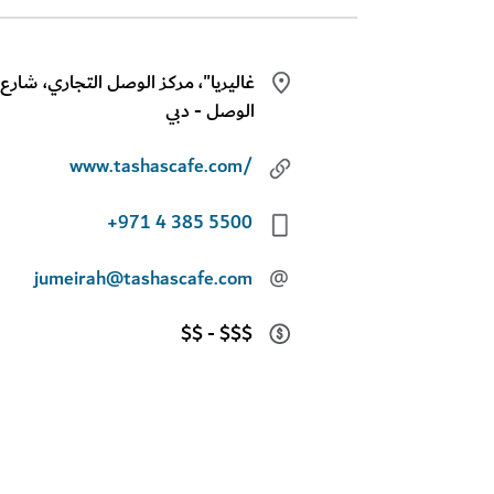
الوصل - دبي
www.tashascafe.com/
+971 4 385 5500
jumeirah@tashascafe.com
@
$$ - $$$