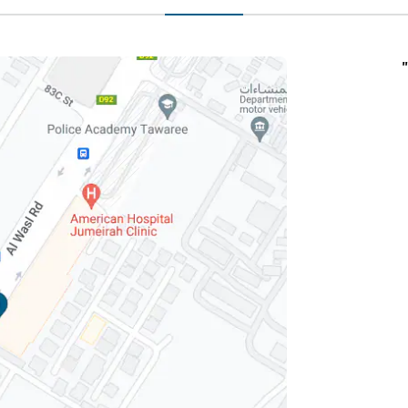
"غاليريا"، مركز الوصل التجاري، شارع