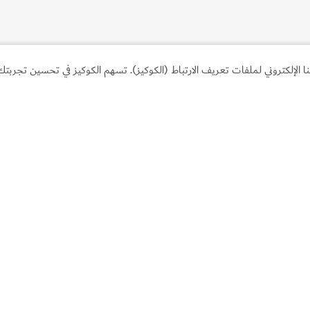
لإلكتروني لملفات تعريف الارتباط (الكوكيز). تسهم الكوكيز في تحسين تجربتك 
الروابط الأكثر تصفحاً
مع
اكتشف دبي
خطّ
نشاطات يُمكنك القيام بها
الت
رب
المهرجانات والفعاليات
اتص
المقالات
الأ
وجهات ومعالم سياحيّة
إرش