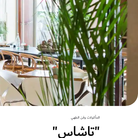
المأكولات وفن الطهي
"تاشاس"