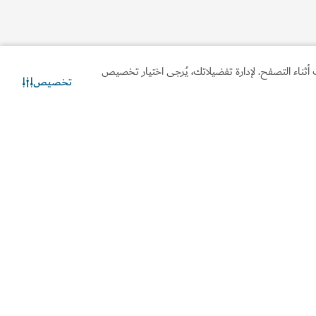
أثناء التصفح. لإدارة تفضيلاتك، يُرجى اختيار تخصيص
تخصيص
تواصل معنا
دردشة عبر الواتساب
لومات مفيدة
مواقع ذات صلة
ط لرحلتك
استثمر في دبي
أشيرة ومعلومات الدخول
دائرة الاقتصاد والسياحة
ل بنا
حقوق المستهلك
سئلة المتكررة
مقر رواد أعمال دبي
ادات السفر
قطاع السفر
تقاعد في دبي
الدراسة في دبي