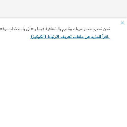
نحن نحترم خصوصيتك ونلتزم بالشفافية فيما يتعلق باستخدام موقعنا ا
.
اقرأ المزيد عن ملفات تعريف الارتباط (الكوكيز)
موقع Visit Dubai هو الدليل السياحي الرسمي في دبي. خطط
لزيارتك واستكشف أبرز المعالم والوجهات السياحية، واطلع على
كلّ ما تحتاج إليه من معلومات عن الفعاليات والمهرجانات وتجا
التسوق والترفيه والتراث وغيرها.