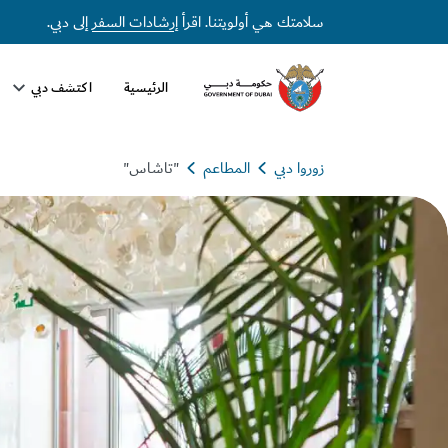
سلامتك هي أولويتنا. اقرأ
إرشادات السفر
إلى دبي.
الرئيسية
اكتشف دبي
زوروا دبي
المطاعم
"تاشاس"