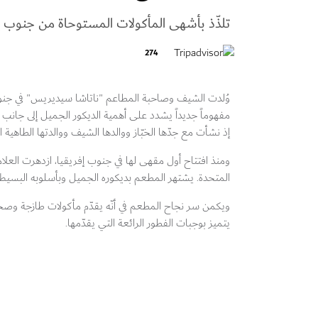
تلذّذ بأشهى المأكولات المستوحاة من جنوب إ
274
وُلدت الشيف وصاحبة المطاعم "ناتاشا سيديريس" في ج
مفهوماً جديداً يشدد على أهمية الديكور الجميل إلى جانب
إذ نشأت مع جدّها الخبّاز ووالدها الشيف ووالدتها الطاهية ا
ومنذ افتتاح أول مقهى لها في جنوب إفريقيا، ازدهرت العلام
المتحدة. يشتهر المطعم بديكوره الجميل وبأسلوبه البسيط 
ويكمن سر نجاح المطعم في أنّه يقدّم مأكولات طازجة وصح
يتميز بوجبات الفطور الرائعة التي يقدّمها.