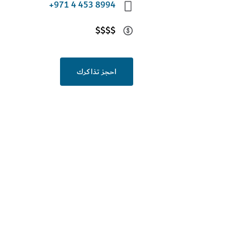
+971 4 453 8994
$$$$
احجز تذاكرك