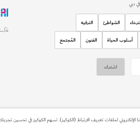
الصحة والعافية في دبي
نادي "ذا لوب"
لإلكتروني لملفات تعريف الارتباط (الكوكيز). تسهم الكوكيز في تحسين تجربتك 
وتمارين الصحة والعافية
نادٍ راقٍ لرياضة "البادل تنس" وتجارب 