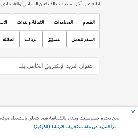
الصحة والعافية في دبي
"استوديو بلوم"
نحن نحترم خصوصيتك ونلتزم بالشفافية فيما يتعلق باستخدام موقعنا ا
وجهة نسائية فاخرة توفّر باقة من جلسات "البيلاتس" 
.
اقرأ المزيد عن ملفات تعريف الارتباط (الكوكيز)