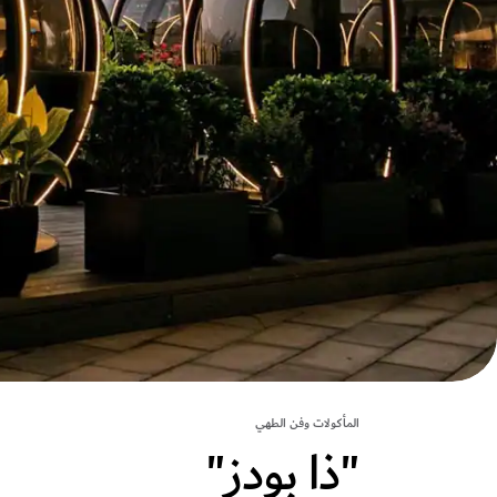
المأكولات وفن الطهي
"ذا بودز"