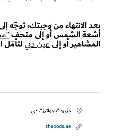
بعد الانتهاء من وجبتك، توجّه إل
أشعة الشمس أو إلى متحف
"مد
المشاهير أو إلى
لتأمّل ا
عين دبي
جزيرة "بلوواترز"، دبي
thepods.ae