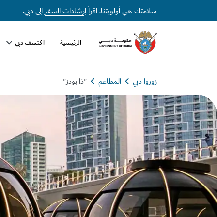
سلامتك هي أولويتنا. اقرأ
إرشادات السفر
إلى دبي.
الرئيسية
اكتشف دبي
زوروا دبي
المطاعم
"ذا بودز"