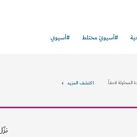
الترفيه
"براس مونكي"
الرائعة
استمتع بالطعام الشهي والأجواء المرح