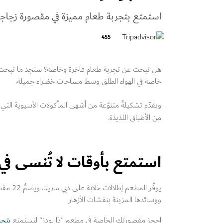
استمتع بتجربة طعام مميزة في مقصورة زجاجي
455
هل تبحث عن تجربة طعام فاخرة وخاصة؟ ستجد ما تبحث ع
خاصة في الهواء الطلق وسط مساحات خضراء جميلة،
ويقدّم تشكيلةً متنوّعة من أشهى المأكولات الآسيوية الت
من الأطباق اللذيذة.
استمتع بأوقات لا تُنسى في
يوفّر المطعم إطلالات خلابة على دبي مارينا، ويضمُّ 22 مقصورة تقع وسط
ووسائدها المزينة بنقشات الأزهار.
بتجر
احجز مقصورتك الخاصة في مطعم "ذا بودز" لتستمتع