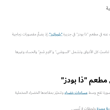
ة
"بلوواترز"
نه في مطعم "ذا بودز" في جزيرة
، إذ يضمُّ مقصورات زجاجية
ي تناسبُ كل الأذواق وتشمل "السوشي" و"الدِم سُم" والحساء وغيرها
 مطعم "ذا بودز"
مساحات خضراء
وتتميّز بمقاعدها الخضراء المخملية
بة مميزة
ولحظات لا تُنسى.