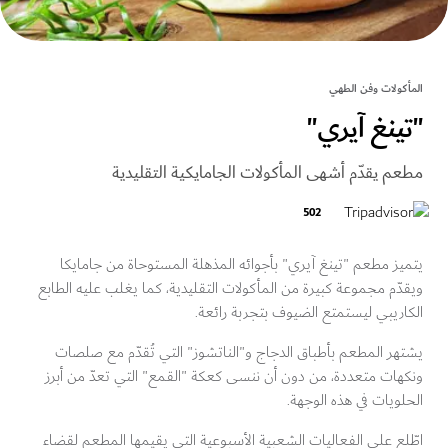
كولات وفن الطهي
ينغ آيري"
م يقدّم أشهى المأكولات الجامايكية التقليدية
502
ز مطعم "تينغ آيري" بأجوائه المذهلة المستوحاة من جامايكا
ّم مجموعة كبيرة من المأكولات التقليدية، كما يغلب عليه الطابع
ريبي ليستمتع الضيوف بتجربة رائعة.
ر المطعم بأطباق الدجاج و"الناتشوز" التي تُقدّم مع صلصات
ات متعددة، من دون أن ننسى كعكة "القمع" التي تعدّ من أبرز
ويات في هذه الوجهة.
ع على الفعاليات الشعبية الأسبوعية التي يقيمها المطعم لقضاء