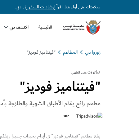
سلامتك هي أولويتنا. اقرأ
إرشادات السفر
إلى دبي.
الرئيسية
اكتشف دبي
زوروا دبي
المطاعم
"فيتناميز فوديز"
المأكولات وفن الطهي
"فيتناميز فوديز"
مطعم رائع يقدّم الأطباق الشهية والطازجة بأس
207
يقع مطعم "فيتناميز فوديز" في أبراج بحيرات جميرا ويقدّم 