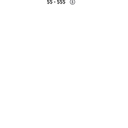
$$ - $$$