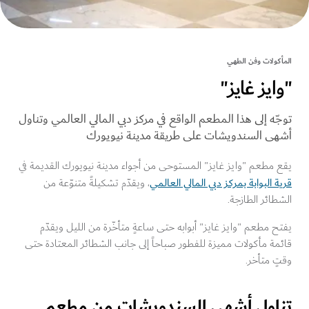
كولات وفن الطهي
يز غايز"
ّه إلى هذا المطعم الواقع في مركز دبي المالي العالمي وتناول
ى السندويشات على طريقة مدينة نيويورك
مطعم "وايز غايز" المستوحى من أجواء مدينة نيويورك القديمة في
 البوابة بمركز دبي المالي العالمي
، ويقدّم تشكيلةً متنوّعة من
ائر الطازجة.
 مطعم "وايز غايز" أبوابه حتى ساعةٍ متأخّرة من الليل ويقدّم
ة مأكولات مميزة للفطور صباحاً إلى جانب الشطائر المعتادة حتى
 متأخر.
اول أشهى السندويشات من مطعم