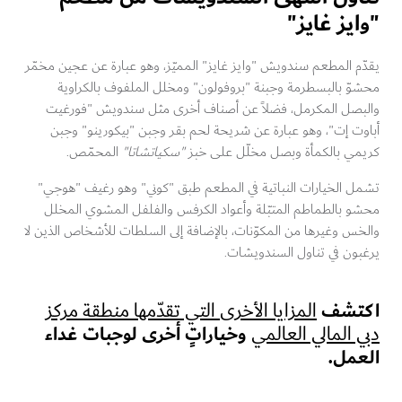
يز غايز"
م المطعم سندويش "وايز غايز" المميّز، وهو عبارة عن عجين مخمّر
وّ بالبسطرمة وجبنة "بروفولون" ومخلل الملفوف بالكراوية
بصل المكرمل، فضلاً عن أصناف أخرى مثل سندويش "فورغيت
ت إت"، وهو عبارة عن شريحة لحم بقر وجبن "بيكورينو" وجبن
مي بالكمأة وبصل مخلّل على خبز
"سكياتشاتا"
المحمّص.
ل الخيارات النباتية في المطعم طبق "كوني" وهو رغيف "هوجي"
و بالطماطم المتبّلة وأعواد الكرفس والفلفل المشوي المخلل
س وغيرها من المكوّنات، بالإضافة إلى السلطات للأشخاص الذين لا
بون في تناول السندويشات.
تشف
المزايا الأخرى التي تقدّمها منطقة مركز
وخياراتٍ أخرى لوجبات غداء
 المالي العالمي
عمل.