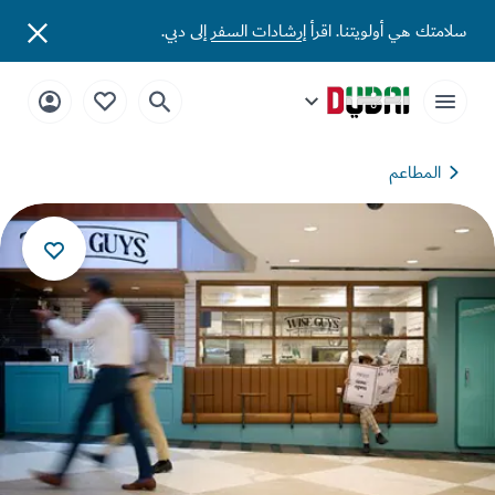
تك هي أولويتنا. اقرأ
إرشادات السفر
إلى دبي.
المطاعم