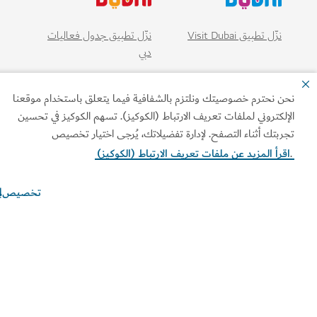
نزّل تطبيق Visit Dubai
نزّل تطبيق جدول فعاليات
دبي
ن نحترم خصوصيتك ونلتزم بالشفافية فيما يتعلق باستخدام موقعنا
إلكتروني لملفات تعريف الارتباط (الكوكيز). تسهم الكوكيز في تحسين
ربتك أثناء التصفح. لإدارة تفضيلاتك، يُرجى اختيار تخصيص
قرأ المزيد عن ملفات تعريف الارتباط (الكوكيز)
تخصيص
ابط الأكثر تصفحاً
ومات مفيدة
قع ذات صلة