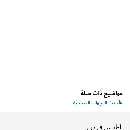
الترفيه
تجربة "باكمان لايف"
مغامرة شيّقة في متاهةٍ تقليدية ضخمة
اضيع ذات صلة
دث الوجهات السياحية
طقس في دبي