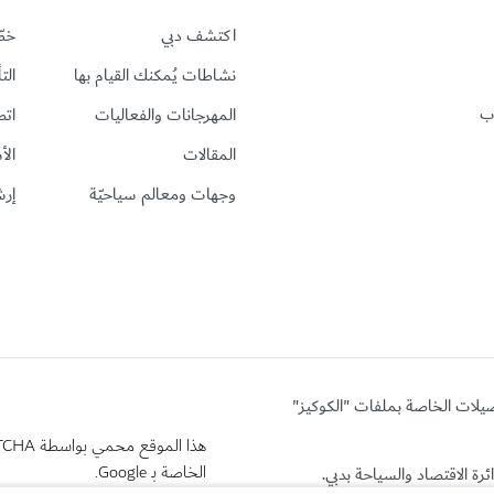
اكتشف دبي
خطّ
نشاطات يُمكنك القيام بها
الت
رب
المهرجانات والفعاليات
اتص
المقالات
الأ
وجهات ومعالم سياحيّة
إرش
ضيلات الخاصة بملفات "الكوكيز"
هذا الموقع محمي بواسطة reCAPTCHA وتنطبق
الخاصة بـ Google.