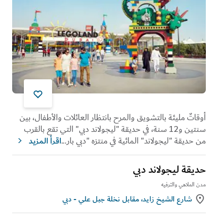
أوقاتٌ مليئة بالتشويق والمرح بانتظار العائلات والأطفال، بين
سنتين و12 سنة، في حديقة "ليجولاند دبي" التي تقع بالقرب
من حديقة "ليجولاند" المائية في منتزه "دبي بار
...
اقرأ المزيد
حديقة ليجولاند دبي
مدن الملاهي والترفيه
شارع الشيخ زايد، مقابل نخلة جبل علي - دبي