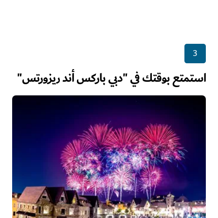
3
استمتع بوقتك في "دبي باركس أند ريزورتس"