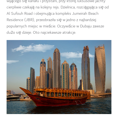
wijącego się kanału i przystani, przy której luksusowe jachty
cierpliwie czekają na kolejny rejs. Dzielnica, rozciągająca się od
Al Sufouh Road i obejmująca kompleks Jumeirah Beach
Residence (JBR), przeobraziła się w jedno z najbardziej
popularnych miejsc w mieście. Oczywiście w Dubaju zawsze
dużo się dzieje. Oto najciekawsze atrakcje.