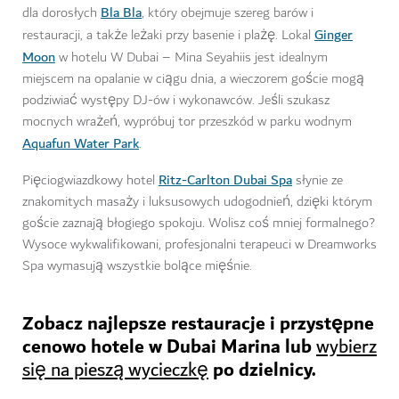
Bla Bla
dla dorosłych
, który obejmuje szereg barów i
Ginger
restauracji, a także leżaki przy basenie i plażę. Lokal
Moon
w hotelu W Dubai – Mina Seyahiis jest idealnym
miejscem na opalanie w ciągu dnia, a wieczorem goście mogą
podziwiać występy DJ-ów i wykonawców. Jeśli szukasz
mocnych wrażeń, wypróbuj tor przeszkód w parku wodnym
Aquafun Water Park
.
Ritz-Carlton Dubai Spa
Pięciogwiazdkowy hotel
słynie ze
znakomitych masaży i luksusowych udogodnień, dzięki którym
goście zaznają błogiego spokoju. Wolisz coś mniej formalnego?
Wysoce wykwalifikowani, profesjonalni terapeuci w Dreamworks
Spa wymasują wszystkie bolące mięśnie.
Zobacz najlepsze restauracje i przystępne
cenowo hotele w Dubai Marina lub
wybierz
po dzielnicy.
się na pieszą wycieczkę