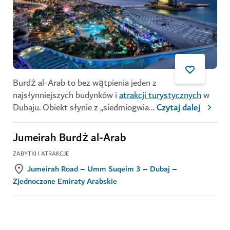
Burdż al-Arab to bez wątpienia jeden z
najsłynniejszych budynków i
atrakcji turystycznych
w
Dubaju. Obiekt słynie z „siedmiogwia
...
Czytaj dalej
Jumeirah Burdż al-Arab
ZABYTKI I ATRAKCJE
Jumeirah Road – Umm Suqeim 3 – Dubaj –
Zjednoczone Emiraty Arabskie