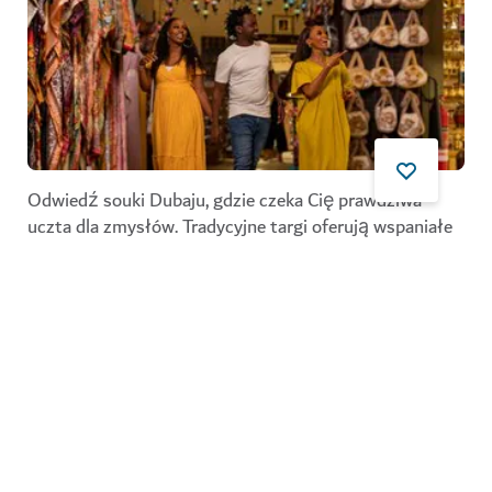
Odwiedź souki Dubaju, gdzie czeka Cię prawdziwa
uczta dla zmysłów. Tradycyjne targi oferują wspaniałe
kulturalne doświadczenie i możliwoś
...
Czytaj dalej
Targ Złota
ZAKUPY
Deira – Dubaj