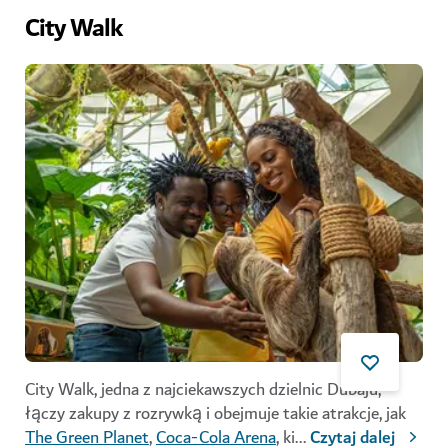
City Walk
City Walk, jedna z najciekawszych dzielnic Dubaju,
łączy zakupy z rozrywką i obejmuje takie atrakcje, jak
The Green Planet
,
Coca-Cola Arena
, ki
...
Czytaj dalej